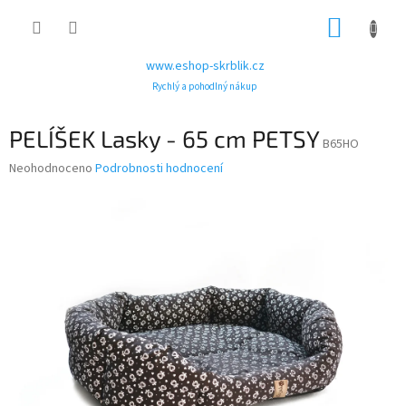
Přejít
NÁKUP
na
obsah
KOŠÍK
www.eshop-skrblik.cz
Rychlý a pohodlný nákup
PELÍŠEK Lasky - 65 cm PETSY
B65HO
Průměrné
Neohodnoceno
Podrobnosti hodnocení
hodnocení
produktu
je
0,0
z
5
hvězdiček.