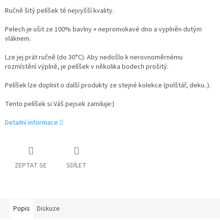
Ručně šitý pelíšek té nejvyšší kvality.
Pelech je ušit ze 100% bavlny + nepromokavé dno a vyplněn dutým
vláknem.
Lze jej prát ručně (do 30°C). Aby nedošlo k nerovnoměrnému
rozmístění výplně, je pelíšek v několika bodech prošitý.
Pelíšek lze doplnit o další produkty ze stejné kolekce (polštář, deku..).
Tento pelíšek si Váš pejsek zamiluje:)
Detailní informace
ZEPTAT SE
SDÍLET
Popis
Diskuze