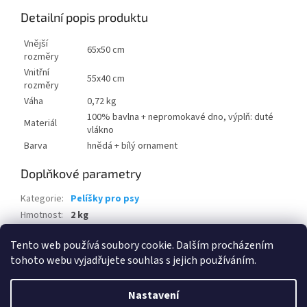
Detailní popis produktu
Vnější
65x50 cm
rozměry
Vnitřní
55x40 cm
rozměry
Váha
0,72 kg
100% bavlna + nepromokavé dno, výplň: duté
Materiál
vlákno
Barva
hnědá + bílý ornament
Doplňkové parametry
Kategorie
:
Pelíšky pro psy
Hmotnost
:
2 kg
EAN
:
8595226706666
Tento web používá soubory cookie. Dalším procházením
tohoto webu vyjadřujete souhlas s jejich používáním.
Z
á
Nastavení
Vytvořil Shoptet
p