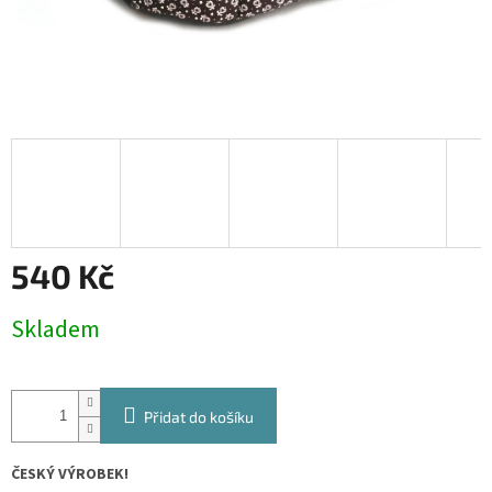
540 Kč
Měrná
Skladem
cena:
Přidat do košíku
ČESKÝ VÝROBEK!