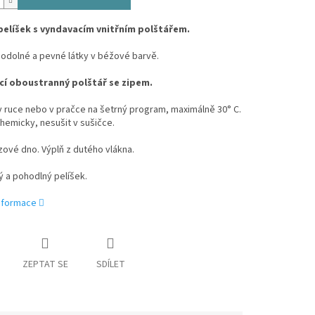
pelíšek s vyndavacím vnitřním polštářem.
 odolné a pevné látky v béžové barvě.
í oboustranný polštář se zipem.
v ruce nebo v pračce na šetrný program, maximálně 30° C.
chemicky, nesušit v sušičce.
zové dno. Výplň z dutého vlákna.
 a pohodlný pelíšek.
informace
ZEPTAT SE
SDÍLET