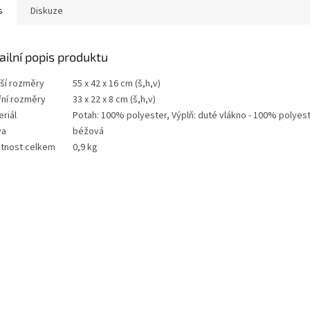
s
Diskuze
ailní popis produktu
jší rozměry
55 x 42 x 16 cm (š,h,v)
řní rozměry
33 x 22 x 8 cm (š,h,v)
riál
Potah: 100% polyester, Výplň: duté vlákno - 100% polyes
va
béžová
tnost celkem
0,9 kg