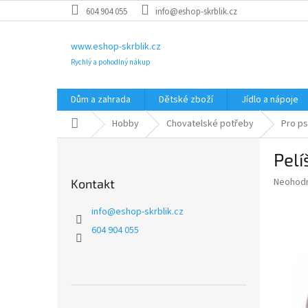
Přejít
604 904 055
info@eshop-skrblik.cz
na
obsah
www.eshop-skrblik.cz
Rychlý a pohodlný nákup
Dům a zahrada
Dětské zboží
Jídlo a nápoje
Domů
Hobby
Chovatelské potřeby
Pro p
P
Pelí
o
s
Průměr
Neohod
Kontakt
t
hodnoce
r
produkt
info
@
eshop-skrblik.cz
a
je
604 904 055
0,0
n
z
n
5
í
hvězdič
p
a
Přeskočit