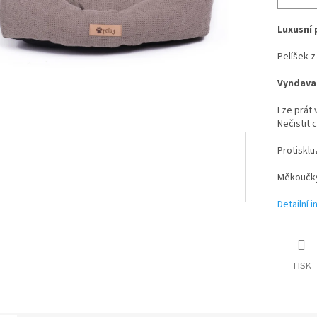
Luxusní 
Pelíšek z
Vyndavac
Lze prát 
Nečistit 
Protisklu
Měkoučký
Detailní 
TISK