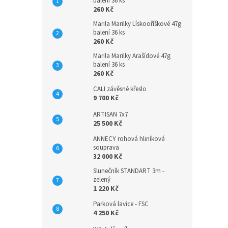
balení 36 ks
260 Kč
Marila Marilky Lískooříškové 47g
balení 36 ks
260 Kč
Marila Marilky Arašídové 47g
balení 36 ks
260 Kč
CALI závěsné křeslo
9 700 Kč
ARTISAN 7x7
25 500 Kč
ANNECY rohová hliníková
souprava
32 000 Kč
Slunečník STANDART 3m -
zelený
1 220 Kč
Parková lavice - FSC
4 250 Kč