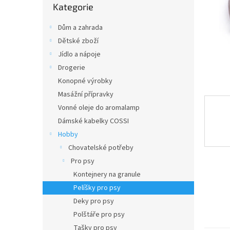
n
Kategorie
kategorie
e
l
Dům a zahrada
Dětské zboží
Jídlo a nápoje
Drogerie
Konopné výrobky
Masážní přípravky
Vonné oleje do aromalamp
Dámské kabelky COSSI
Hobby
Chovatelské potřeby
Pro psy
Kontejnery na granule
Pelíšky pro psy
Deky pro psy
Polštáře pro psy
Tašky pro psy