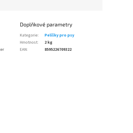
Doplňkové parametry
Kategorie
:
Pelíšky pro psy
Hmotnost
:
2 kg
ter
EAN
:
8595226709322