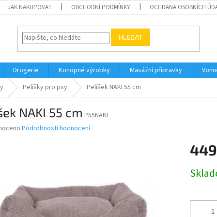
JAK NAKUPOVAT
OBCHODNÍ PODMÍNKY
OCHRANA OSOBNÍCH ÚD
HLEDAT
Drogerie
Konopné výrobky
Masážní přípravky
Vonn
sy
Pelíšky pro psy
Pelíšek NAKI 55 cm
šek NAKI 55 cm
P55NAKI
né
noceno
Podrobnosti hodnocení
ní
449
u
Měrná
Skla
cena:
ek.