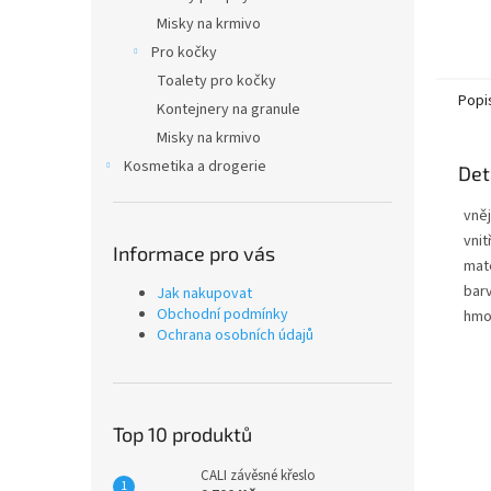
Misky na krmivo
Pro kočky
Toalety pro kočky
Popi
Kontejnery na granule
Misky na krmivo
Kosmetika a drogerie
Det
vně
vnit
Informace pro vás
mate
bar
Jak nakupovat
Obchodní podmínky
hmo
Ochrana osobních údajů
Top 10 produktů
CALI závěsné křeslo