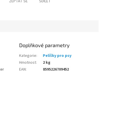
ZEPTAT SE
SDÍLET
Doplňkové parametry
Kategorie
:
Pelíšky pro psy
Hmotnost
:
2 kg
ter
EAN
:
8595226709452