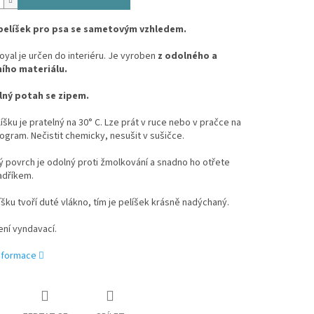
pelíšek pro psa se sametovým vzhledem.
oyal je určen do interiéru. Je vyroben
z odolného a
ího materiálu.
ný potah se zipem.
íšku je pratelný na 30° C. Lze prát v ruce nebo v pračce na
ogram. Nečistit chemicky, nesušit v sušičce.
 povrch je odolný proti žmolkování a snadno ho otřete
adříkem.
íšku tvoří duté vlákno, tím je pelíšek krásně nadýchaný.
ení vyndavací.
informace