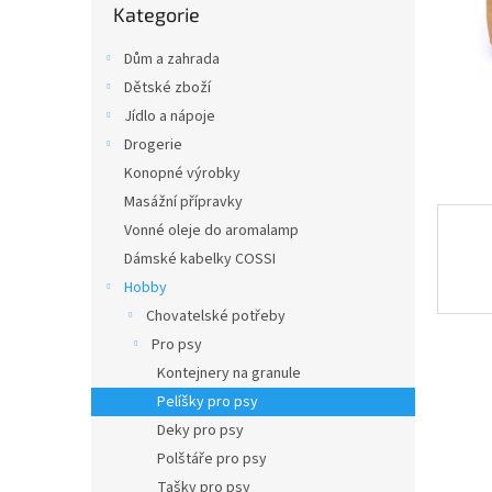
n
Kategorie
kategorie
e
l
Dům a zahrada
Dětské zboží
Jídlo a nápoje
Drogerie
Konopné výrobky
Masážní přípravky
Vonné oleje do aromalamp
Dámské kabelky COSSI
Hobby
Chovatelské potřeby
Pro psy
Kontejnery na granule
Pelíšky pro psy
Deky pro psy
Polštáře pro psy
Tašky pro psy