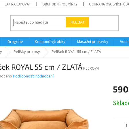
JAK NAKUPOVAT
OBCHODNÍ PODMÍNKY
OCHRANA OSOBNÍCH ÚD
HLEDAT
Drogerie
Konopné výrobky
Masážní přípravky
Vonn
sy
Pelíšky pro psy
Pelíšek ROYAL 55 cm / ZLATÁ
šek ROYAL 55 cm / ZLATÁ
P55ROY4
né
noceno
Podrobnosti hodnocení
ní
590
u
Měrná
Skla
cena:
ek.