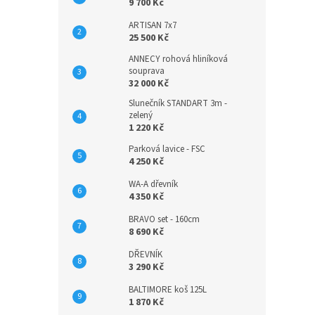
9 700 Kč
ARTISAN 7x7
25 500 Kč
ANNECY rohová hliníková
souprava
32 000 Kč
Slunečník STANDART 3m -
zelený
1 220 Kč
Parková lavice - FSC
4 250 Kč
WA-A dřevník
4 350 Kč
BRAVO set - 160cm
8 690 Kč
DŘEVNÍK
3 290 Kč
BALTIMORE koš 125L
1 870 Kč