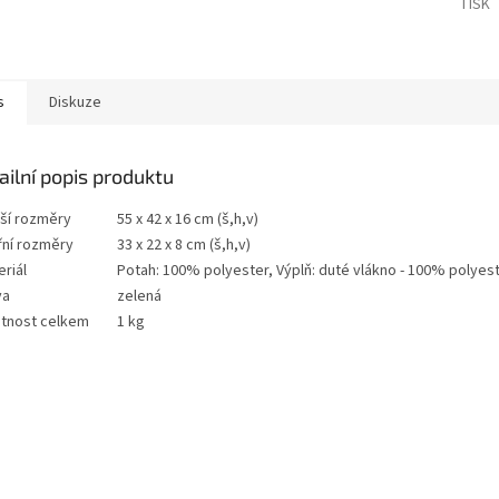
TISK
s
Diskuze
ailní popis produktu
jší rozměry
55 x 42 x 16 cm (š,h,v)
řní rozměry
33 x 22 x 8 cm (š,h,v)
riál
Potah: 100% polyester, Výplň: duté vlákno - 100% polyes
va
zelená
tnost celkem
1 kg