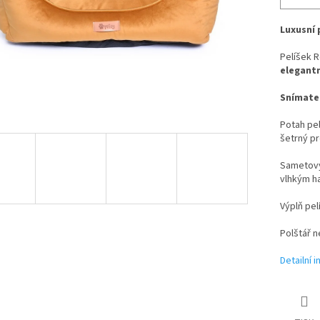
Luxusní 
Pelíšek R
elegantn
Snímatel
Potah pel
šetrný pr
Sametový
vlhkým h
Výplň pel
Polštář n
Detailní 