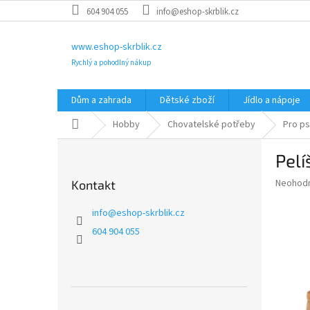
Přejít
604 904 055
info@eshop-skrblik.cz
na
obsah
www.eshop-skrblik.cz
Rychlý a pohodlný nákup
Dům a zahrada
Dětské zboží
Jídlo a nápoje
Domů
Hobby
Chovatelské potřeby
Pro p
P
Pelí
o
s
Průměr
Neohod
Kontakt
t
hodnoce
r
produkt
info
@
eshop-skrblik.cz
a
je
604 904 055
0,0
n
z
n
5
í
hvězdič
p
a
Přeskočit