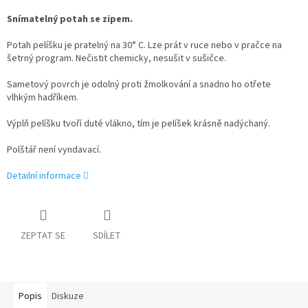
Snímatelný potah se zipem.
Potah pelíšku je pratelný na 30° C. Lze prát v ruce nebo v pračce na
šetrný program. Nečistit chemicky, nesušit v sušičce.
Sametový povrch je odolný proti žmolkování a snadno ho otřete
vlhkým hadříkem.
Výplň pelíšku tvoří duté vlákno, tím je pelíšek krásně nadýchaný.
Polštář není vyndavací.
Detailní informace
ZEPTAT SE
SDÍLET
Popis
Diskuze