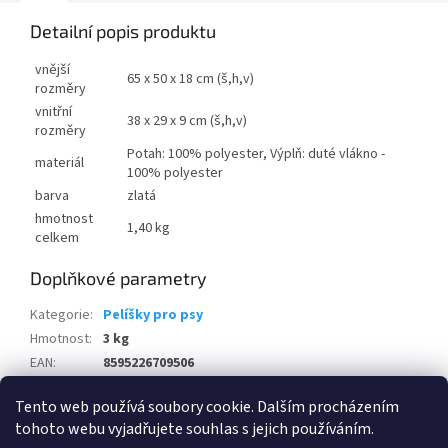
Detailní popis produktu
vnější
65 x 50 x 18 cm (š,h,v)
rozměry
vnitřní
38 x 29 x 9 cm (š,h,v)
rozměry
Potah: 100% polyester, Výplň: duté vlákno -
materiál
100% polyester
barva
zlatá
hmotnost
1,40 kg
celkem
Doplňkové parametry
Kategorie
:
Pelíšky pro psy
Hmotnost
:
3 kg
EAN
:
8595226709506
Položka byla vyprodána…
Tento web používá soubory cookie. Dalším procházením
tohoto webu vyjadřujete souhlas s jejich používáním.
Z