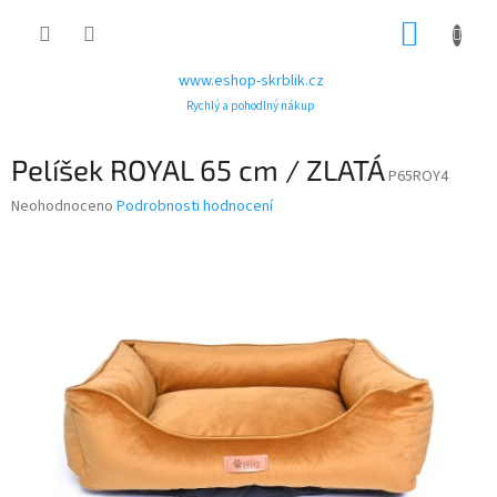
Přejít
NÁKUP
na
obsah
KOŠÍK
www.eshop-skrblik.cz
Rychlý a pohodlný nákup
Pelíšek ROYAL 65 cm / ZLATÁ
P65ROY4
Průměrné
Neohodnoceno
Podrobnosti hodnocení
hodnocení
produktu
je
0,0
z
5
hvězdiček.