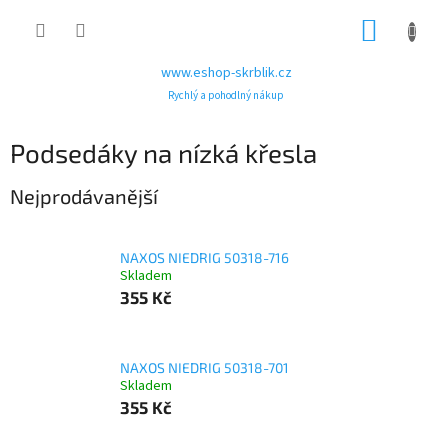
Přejít
NÁKUP
na
obsah
KOŠÍK
www.eshop-skrblik.cz
Rychlý a pohodlný nákup
Podsedáky na nízká křesla
Nejprodávanější
NAXOS NIEDRIG 50318-716
Skladem
355 Kč
NAXOS NIEDRIG 50318-701
Skladem
355 Kč