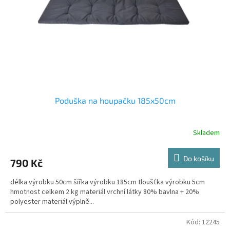
r
o
d
u
k
t
ů
Poduška na houpačku 185x50cm
Skladem
Do košíku
790 Kč
délka výrobku 50cm šířka výrobku 185cm tloušťka výrobku 5cm
hmotnost celkem 2 kg materiál vrchní látky 80% bavlna + 20%
polyester materiál výplně...
Kód:
12245