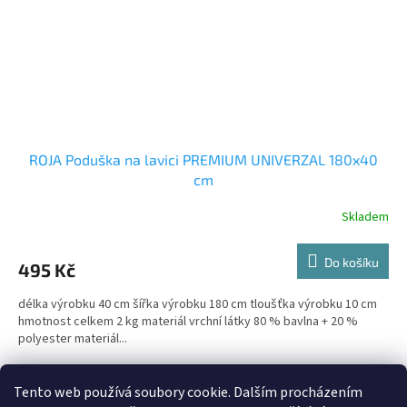
ROJA Poduška na lavici PREMIUM UNIVERZAL 180x40
cm
Skladem
Do košíku
495 Kč
délka výrobku 40 cm šířka výrobku 180 cm tloušťka výrobku 10 cm
hmotnost celkem 2 kg materiál vrchní látky 80 % bavlna + 20 %
polyester materiál...
14
položek celkem
O
Tento web používá soubory cookie. Dalším procházením