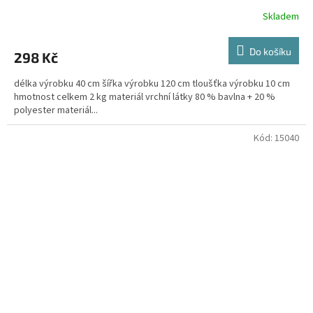
Skladem
Do košíku
298 Kč
délka výrobku 40 cm šířka výrobku 120 cm tloušťka výrobku 10 cm
hmotnost celkem 2 kg materiál vrchní látky 80 % bavlna + 20 %
polyester materiál...
Kód:
15040