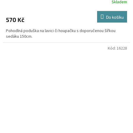
Skladem
Do košíku
570 Kč
Pohodlná poduška na lavici či houpačku s doporučenou šířkou
sedáku 150cm.
Kód:
16228