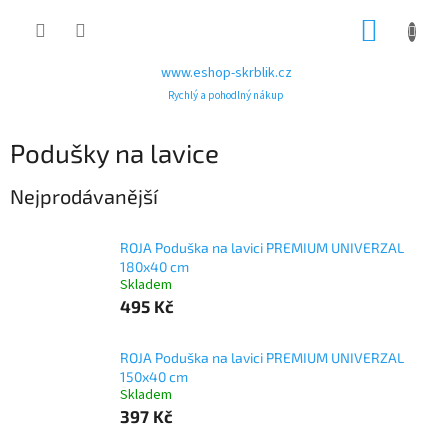
Přejít
NÁKUP
na
obsah
KOŠÍK
www.eshop-skrblik.cz
Rychlý a pohodlný nákup
Podušky na lavice
Nejprodávanější
ROJA Poduška na lavici PREMIUM UNIVERZAL
180x40 cm
Skladem
495 Kč
ROJA Poduška na lavici PREMIUM UNIVERZAL
150x40 cm
Skladem
397 Kč