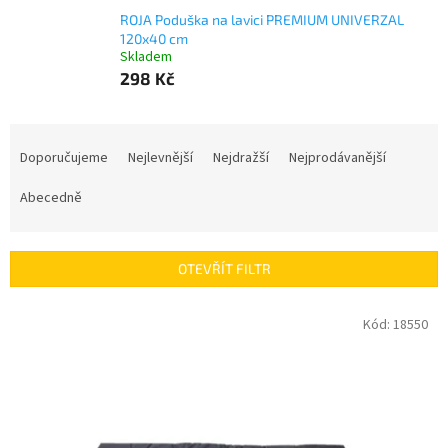
ROJA Poduška na lavici PREMIUM UNIVERZAL
120x40 cm
Skladem
298 Kč
Ř
a
Doporučujeme
Nejlevnější
Nejdražší
Nejprodávanější
z
e
Abecedně
n
í
p
OTEVŘÍT FILTR
r
o
V
Kód:
18550
d
ý
u
p
k
i
t
s
ů
p