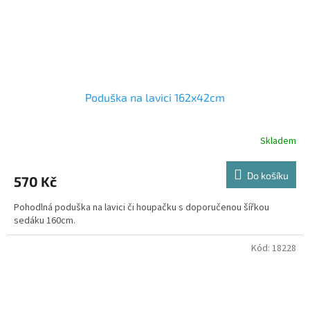
Poduška na lavici 162x42cm
Skladem
Do košíku
570 Kč
Pohodlná poduška na lavici či houpačku s doporučenou šířkou
sedáku 160cm.
Kód:
18228