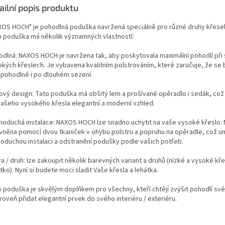
ailní popis produktu
XOS HOCH" je pohodlná poduška navržená speciálně pro různé druhy křesel 
o poduška má několik významných vlastností:
dlná: NAXOS HOCH je navržena tak, aby poskytovala maximální pohodlí při 
kých křeslech. Je vybavena kvalitním polstrováním, které zaručuje, že se
t pohodlně i po dlouhém sezení.
ový design: Tato poduška má obšitý lem a prošívané opěradlo i sedák, což
vašeho vysokého křesla elegantní a moderní vzhled.
noduchá instalace: NAXOS HOCH lze snadno uchytit na vaše vysoké křeslo.
vněna pomocí dvou tkaniček v ohybu polstru a popruhu na opěradle, což 
oduchou instalaci a odstranění podušky podle vašich potřeb.
a / druh: lze zakoupit několik barevných variant a druhů (nízké a vysoké kře
tko). Nyní si budete moci sladit Vaše křesla a lehátka.
 poduška je skvělým doplňkem pro všechny, kteří chtějí zvýšit pohodlí své
roveň přidat elegantní prvek do svého interiéru / exteriéru.