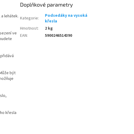
Doplňkové parametry
Podsedáky na vysoká
a lehátek.
Kategorie
:
křesla
Hmotnost
:
2 kg
sezení ve
EAN
:
5900246514390
 budete
 přidává
 Může být
umožňuje
slo,
ho křesla