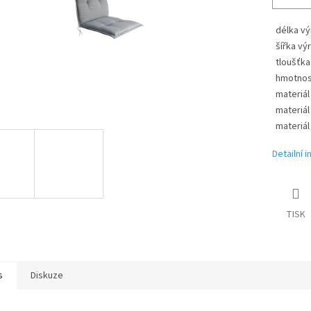
délka v
šířka vý
tloušťka
hmotnos
materiál 
materiál
materiál
Detailní 
TISK
s
Diskuze