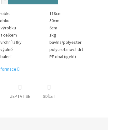
ýrobku
118cm
robku
50cm
 výrobku
6cm
t celkem
1kg
vrchní látky
bavlna/polyester
 výplně
polyuretanová drť
 balení
PE obal (igelit)
informace
ZEPTAT SE
SDÍLET