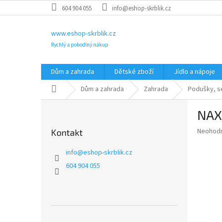
Přejít
604 904 055
info@eshop-skrblik.cz
na
obsah
www.eshop-skrblik.cz
Rychlý a pohodlný nákup
Dům a zahrada
Dětské zboží
Jídlo a nápoje
Domů
Dům a zahrada
Zahrada
Podušky, s
P
NAX
o
s
Průměr
Neohod
Kontakt
t
hodnoce
r
produkt
info
@
eshop-skrblik.cz
a
je
604 904 055
0,0
n
z
n
5
í
hvězdič
p
a
Přeskočit