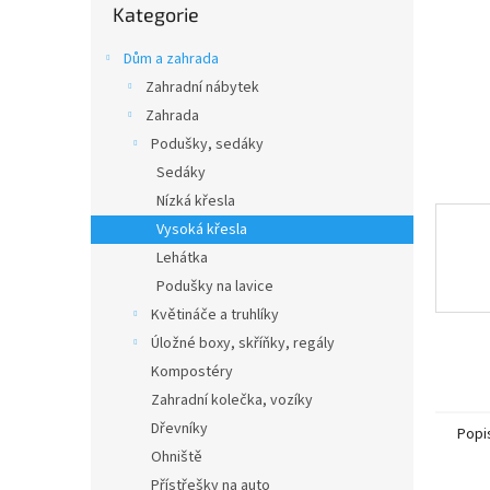
n
Kategorie
kategorie
e
l
Dům a zahrada
Zahradní nábytek
Zahrada
Podušky, sedáky
Sedáky
Nízká křesla
Vysoká křesla
Lehátka
Podušky na lavice
Květináče a truhlíky
Úložné boxy, skříňky, regály
Kompostéry
Zahradní kolečka, vozíky
Dřevníky
Popi
Ohniště
Přístřešky na auto