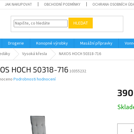
JAK NAKUPOVAT
OBCHODNÍ PODMÍNKY
OCHRANA OSOBNÍCH ÚD
HLEDAT
Drogerie
Konopné výrobky
Masážní přípravky
Vonn
edáky
Vysoká křesla
NAXOS HOCH 50318-716
OS HOCH 50318-716
10355232
né
noceno
Podrobnosti hodnocení
ní
390
u
Měrná
Skla
cena:
ek.