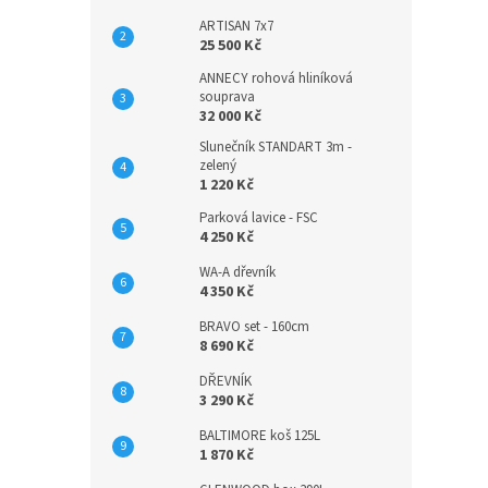
ARTISAN 7x7
25 500 Kč
ANNECY rohová hliníková
souprava
32 000 Kč
Slunečník STANDART 3m -
zelený
1 220 Kč
Parková lavice - FSC
4 250 Kč
WA-A dřevník
4 350 Kč
BRAVO set - 160cm
8 690 Kč
DŘEVNÍK
3 290 Kč
BALTIMORE koš 125L
1 870 Kč