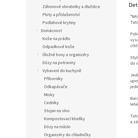
Det
Záhonové obrubníky a dlaždice
Ploty a příslušenství
"NA
Tat
Podlahové krytiny
Domácnost
Poho
Koše na prádlo
vyso
cíti
Odpadkové koše
Úložné boxy a organizéry
Styl
Dózy na potraviny
do 
Vybavení do kuchyně
Jed
Příborníky
upe
Odkapávače
jedn
Misky
Barv
Cedníky
lehá
Stojan na víno
Tato
Kompostovací kbelíky
a zá
Dózy na máslo
Organizéry do chladničky