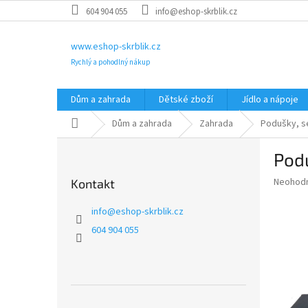
Přejít
604 904 055
info@eshop-skrblik.cz
na
obsah
www.eshop-skrblik.cz
Rychlý a pohodlný nákup
Dům a zahrada
Dětské zboží
Jídlo a nápoje
Domů
Dům a zahrada
Zahrada
Podušky, s
P
Pod
o
s
Průměr
Neohod
Kontakt
t
hodnoce
r
produkt
info
@
eshop-skrblik.cz
a
je
604 904 055
0,0
n
z
n
5
í
hvězdič
p
a
Přeskočit