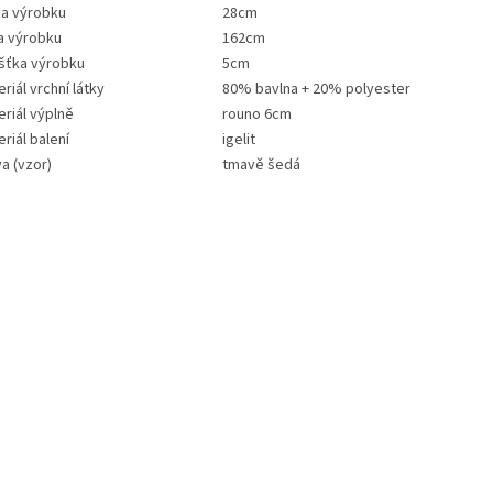
ka výrobku
28cm
a výrobku
162cm
ušťka výrobku
5cm
riál vrchní látky
80% bavlna + 20% polyester
riál výplně
rouno 6cm
riál balení
igelit
a (vzor)
tmavě šedá