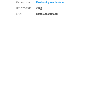
Kategorie
:
Podušky na lavice
Hmotnost
:
2 kg
EAN
:
8595226709728