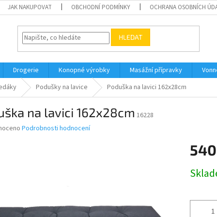
JAK NAKUPOVAT
OBCHODNÍ PODMÍNKY
OCHRANA OSOBNÍCH ÚD
HLEDAT
Drogerie
Konopné výrobky
Masážní přípravky
Vonn
edáky
Podušky na lavice
Poduška na lavici 162x28cm
uška na lavici 162x28cm
16228
né
noceno
Podrobnosti hodnocení
ní
540
u
Měrná
Skla
cena:
ek.