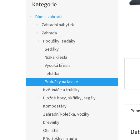
n
Kategorie
kategorie
e
l
Dům a zahrada
Zahradní nábytek
Zahrada
Podušky, sedáky
Sedáky
Nízká křesla
Vysoká křesla
Lehátka
Podušky na lavice
Květináče a truhlíky
Úložné boxy, skříňky, regály
Kompostéry
Popi
Zahradní kolečka, vozíky
Dřevníky
Ohniště
Det
Přístřešky na auto