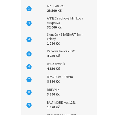
ARTISAN 7x7
25 500 Kč
ANNECY rohová hliníková
souprava
32 000 Kč
Slunečník STANDART 3m -
zelený
1 220 Kč
Parková lavice - FSC
4 250 Kč
WA-A dřevník
4 350 Kč
BRAVO set - 160cm
8 690 Kč
DŘEVNÍK
3 290 Kč
BALTIMORE koš 125L
1 870 Kč