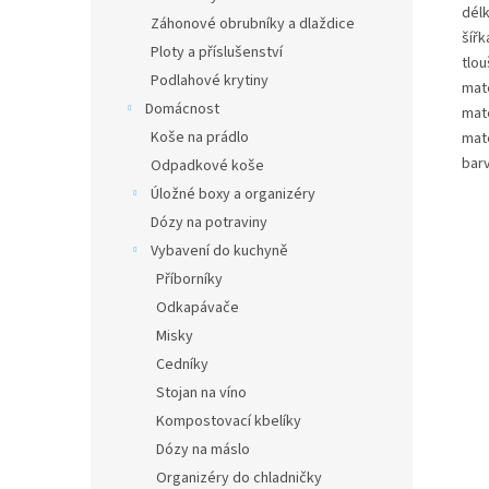
dél
Záhonové obrubníky a dlaždice
šířk
Ploty a příslušenství
tlo
Podlahové krytiny
mate
Domácnost
mate
Koše na prádlo
mate
barv
Odpadkové koše
Úložné boxy a organizéry
Dózy na potraviny
Vybavení do kuchyně
Příborníky
Odkapávače
Misky
Cedníky
Stojan na víno
Kompostovací kbelíky
Dózy na máslo
Organizéry do chladničky