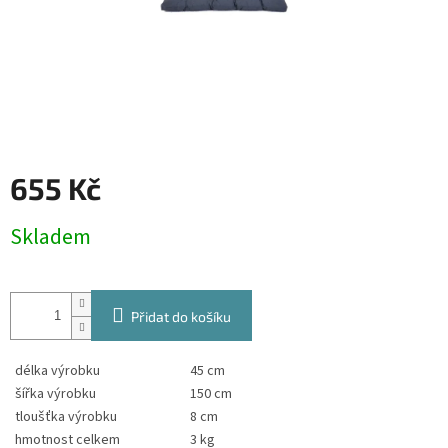
655 Kč
Měrná
Skladem
cena:
Přidat do košíku
délka výrobku
45 cm
šířka výrobku
150 cm
tloušťka výrobku
8 cm
hmotnost celkem
3 kg