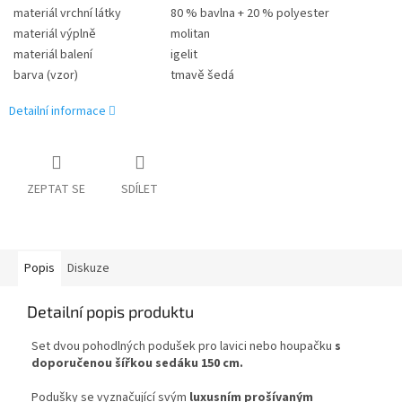
materiál vrchní látky
80 % bavlna + 20 % polyester
materiál výplně
molitan
materiál balení
igelit
barva (vzor)
tmavě šedá
Detailní informace
ZEPTAT SE
SDÍLET
Popis
Diskuze
Detailní popis produktu
Set dvou pohodlných podušek pro lavici nebo houpačku
s
doporučenou šířkou sedáku 150 cm.
Podušky se vyznačující svým
luxusním prošívaným