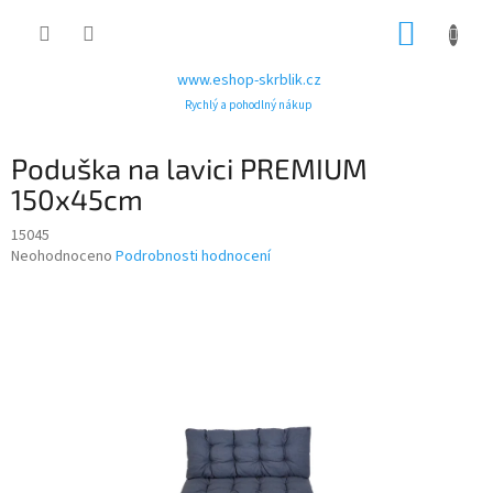
Přejít
NÁKUP
na
obsah
KOŠÍK
www.eshop-skrblik.cz
Rychlý a pohodlný nákup
Poduška na lavici PREMIUM
150x45cm
15045
Průměrné
Neohodnoceno
Podrobnosti hodnocení
hodnocení
produktu
je
0,0
z
5
hvězdiček.