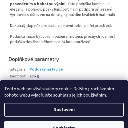
provedením a bohatou výplní.
Tato poduška kombinuje
eleganci a pohodlí, poskytující optimální podporu při sezení.
Vyrobena s důrazem na detaily a použitím kvalitních materiálů.
Dokonalý doplněk pro vaše venkovní nebo vnitřní prostředí.
Poduška může být vlivem balení smrštěná, přesných rozměrů
poduška dosáhne během cca 24 hod používání.
Doplňkové parametry
Kategorie
:
Podušky na lavice
Hmotnost
:
20 kg
EAN
:
8595226713206
Tento web používá soubory cookie. Dalším procházením
tohoto webu vyjadřujete souhlas s jejich používáním.
Z
á
Nastavení
Vytvořil Shoptet
p
a
t