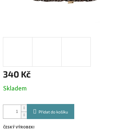
340 Kč
Měrná
Skladem
cena:
Přidat do košíku
ČESKÝ VÝROBEK!