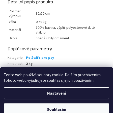
Detailní popis produktu
Rozměr
80x50 cm
výrobku
Váha
0,69 kg
100% bavlna, výplň: polyesterové duté
Materiál
vlákno
Barva
hnědá + bílý ornament
Doplňkové parametry
Kategorie
:
Polštáře pro psy
Hmotnost
:
2 kg
EAN
:
8595226706789
Tento web používá soubory cookie. Dalším procházením
tohoto webu vyjadřujete souhlas s jejich používáním.
Z
á
Nastavení
Vytvořil Shoptet
p
a
t
Souhlasím
Copyright 2026
www.eshop-skrblik.cz
. Všechna práva vyhrazena.
í