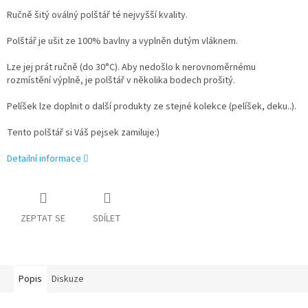
Ručně šitý oválný polštář té nejvyšší kvality.
Polštář je ušit ze 100% bavlny a vyplněn dutým vláknem.
Lze jej prát ručně (do 30°C). Aby nedošlo k nerovnoměrnému
rozmístění výplně, je polštář v několika bodech prošitý.
Pelíšek lze doplnit o další produkty ze stejné kolekce (pelíšek, deku..).
Tento polštář si Váš pejsek zamiluje:)
Detailní informace
ZEPTAT SE
SDÍLET
Popis
Diskuze