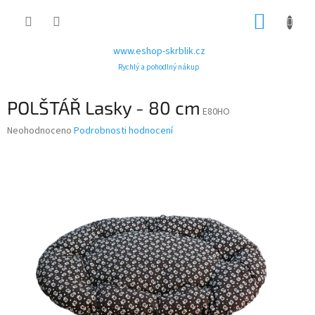
Přejít
NÁKUP
na
obsah
KOŠÍK
www.eshop-skrblik.cz
Rychlý a pohodlný nákup
POLŠTÁŘ Lasky - 80 cm
E80HO
Průměrné
Neohodnoceno
Podrobnosti hodnocení
hodnocení
produktu
je
0,0
z
5
hvězdiček.