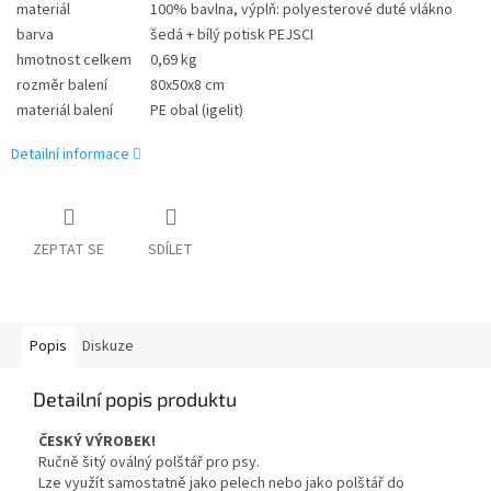
materiál
100% bavlna, výplň: polyesterové duté vlákno
barva
šedá + bílý potisk PEJSCI
hmotnost celkem
0,69 kg
rozměr balení
80x50x8 cm
materiál balení
PE obal (igelit)
Detailní informace
ZEPTAT SE
SDÍLET
Popis
Diskuze
Detailní popis produktu
ČESKÝ VÝROBEK!
Ručně šitý oválný polštář pro psy.
Lze využít samostatně jako pelech nebo jako polštář do