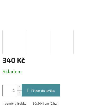
340 Kč
Měrná
Skladem
cena:
Přidat do košíku
rozměr výrobku
80x50x8 cm (š,h,v)