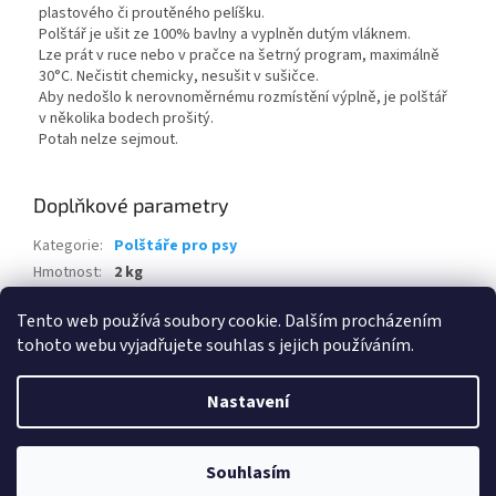
plastového či proutěného pelíšku.
Polštář je ušit ze 100% bavlny a vyplněn dutým vláknem.
Lze prát v ruce nebo v pračce na šetrný program, maximálně
30°C. Nečistit chemicky, nesušit v sušičce.
Aby nedošlo k nerovnoměrnému rozmístění výplně, je polštář
v několika bodech prošitý.
Potah nelze sejmout.
Doplňkové parametry
Kategorie
:
Polštáře pro psy
Hmotnost
:
2 kg
EAN
:
8595226710670
Tento web používá soubory cookie. Dalším procházením
tohoto webu vyjadřujete souhlas s jejich používáním.
Z
á
Nastavení
Vytvořil Shoptet
p
a
t
Souhlasím
Copyright 2026
www.eshop-skrblik.cz
. Všechna práva vyhrazena.
í