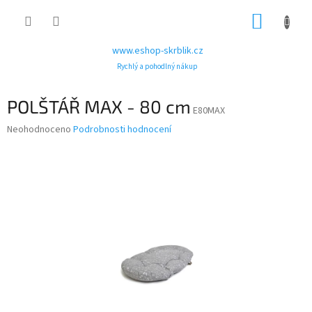
Přejít
NÁKUP
na
obsah
KOŠÍK
www.eshop-skrblik.cz
Rychlý a pohodlný nákup
POLŠTÁŘ MAX - 80 cm
E80MAX
Průměrné
Neohodnoceno
Podrobnosti hodnocení
hodnocení
produktu
je
0,0
z
5
hvězdiček.