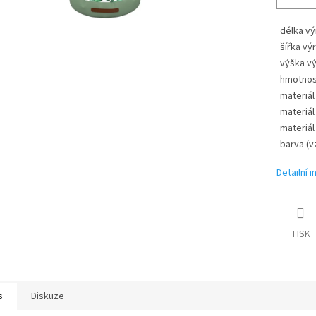
délka v
šířka vý
výška v
hmotnos
materiál 
materiál
materiál
barva (v
Detailní 
TISK
s
Diskuze