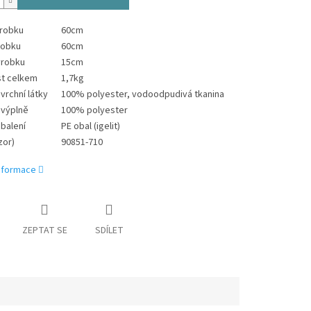
ýrobku
60cm
robku
60cm
ýrobku
15cm
t celkem
1,7kg
vrchní látky
100% polyester, vodoodpudivá tkanina
 výplně
100% polyester
 balení
PE obal (igelit)
zor)
90851-710
informace
ZEPTAT SE
SDÍLET