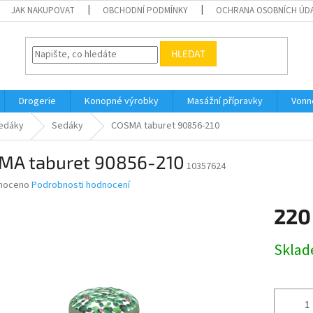
JAK NAKUPOVAT
OBCHODNÍ PODMÍNKY
OCHRANA OSOBNÍCH ÚD
HLEDAT
Drogerie
Konopné výrobky
Masážní přípravky
Vonn
edáky
Sedáky
COSMA taburet 90856-210
MA taburet 90856-210
10357624
né
noceno
Podrobnosti hodnocení
ní
220
u
Měrná
Skla
cena:
ek.