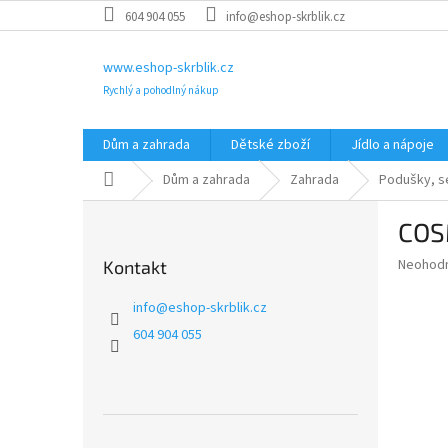
Přejít
604 904 055
info@eshop-skrblik.cz
na
obsah
www.eshop-skrblik.cz
Rychlý a pohodlný nákup
Dům a zahrada
Dětské zboží
Jídlo a nápoje
Domů
Dům a zahrada
Zahrada
Podušky, s
P
COS
o
s
Průměr
Neohod
Kontakt
t
hodnoce
r
produkt
info
@
eshop-skrblik.cz
a
je
604 904 055
0,0
n
z
n
5
í
hvězdič
p
a
Přeskočit