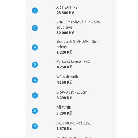
ARTISAN 7x7
25 500 Kč
ANNECY rohová hliníková
souprava
32 000 Kč
Slunečník STANDART 3m -
zelený
1 220 Kč
Parková lavice - FSC
4 250 Kč
WA-A dřevník
4 350 Kč
BRAVO set - 160cm
8 690 Kč
DŘEVNÍK
3 290 Kč
BALTIMORE koš 125L
1 870 Kč