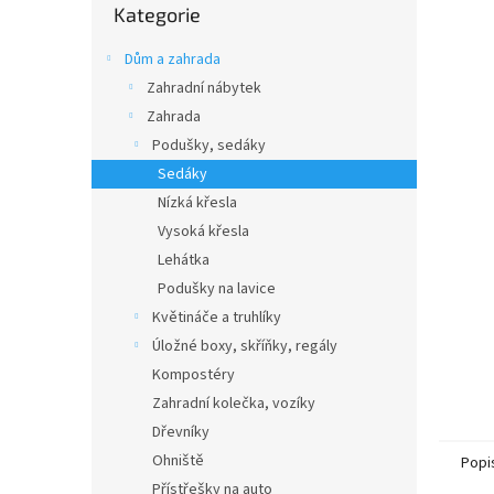
n
Kategorie
kategorie
e
l
Dům a zahrada
Zahradní nábytek
Zahrada
Podušky, sedáky
Sedáky
Nízká křesla
Vysoká křesla
Lehátka
Podušky na lavice
Květináče a truhlíky
Úložné boxy, skříňky, regály
Kompostéry
Zahradní kolečka, vozíky
Dřevníky
Ohniště
Popi
Přístřešky na auto