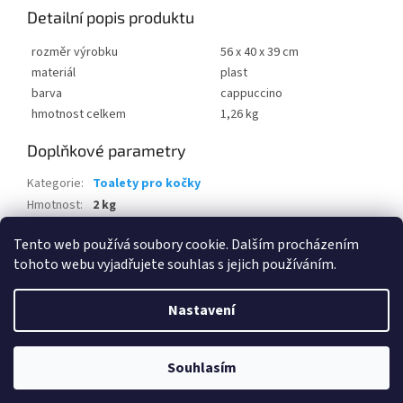
Detailní popis produktu
rozměr výrobku
56 x 40 x 39 cm
materiál
plast
barva
cappuccino
hmotnost celkem
1,26 kg
Doplňkové parametry
Kategorie
:
Toalety pro kočky
Hmotnost
:
2 kg
EAN
:
7610859232632
Tento web používá soubory cookie. Dalším procházením
tohoto webu vyjadřujete souhlas s jejich používáním.
Z
á
Nastavení
Vytvořil Shoptet
p
a
t
Souhlasím
Copyright 2026
www.eshop-skrblik.cz
. Všechna práva vyhrazena.
í