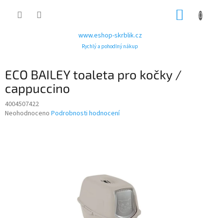
Přejít
NÁKUP
na
obsah
KOŠÍK
www.eshop-skrblik.cz
Rychlý a pohodlný nákup
ECO BAILEY toaleta pro kočky /
cappuccino
4004507422
Průměrné
Neohodnoceno
Podrobnosti hodnocení
hodnocení
produktu
je
0,0
z
5
hvězdiček.