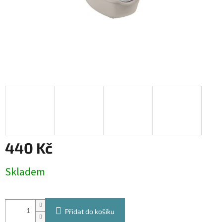
440 Kč
Měrná
Skladem
cena:
Přidat do košíku