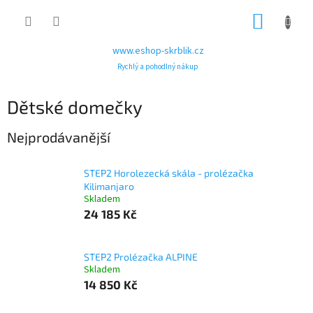
Přejít
NÁKUP
na
obsah
KOŠÍK
www.eshop-skrblik.cz
Rychlý a pohodlný nákup
Dětské domečky
Nejprodávanější
STEP2 Horolezecká skála - prolézačka
Kilimanjaro
Skladem
24 185 Kč
STEP2 Prolézačka ALPINE
Skladem
14 850 Kč