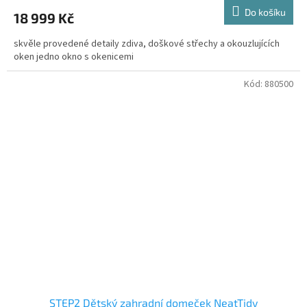
Do košíku
18 999 Kč
skvěle provedené detaily zdiva, doškové střechy a okouzlujících
oken jedno okno s okenicemi
Kód:
880500
STEP2 Dětský zahradní domeček NeatTidy