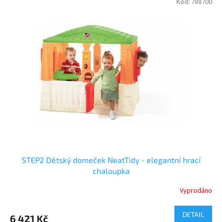
Kód:
788700
STEP2 Dětský domeček NeatTidy - elegantní hrací
chaloupka
Vyprodáno
DETAIL
6 421 Kč