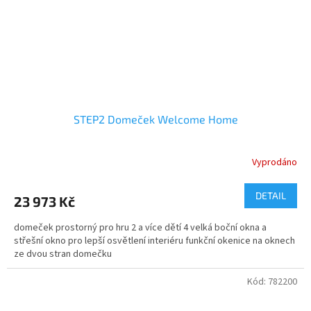
STEP2 Domeček Welcome Home
Vyprodáno
DETAIL
23 973 Kč
domeček prostorný pro hru 2 a více dětí 4 velká boční okna a
střešní okno pro lepší osvětlení interiéru funkční okenice na oknech
ze dvou stran domečku
Kód:
782200