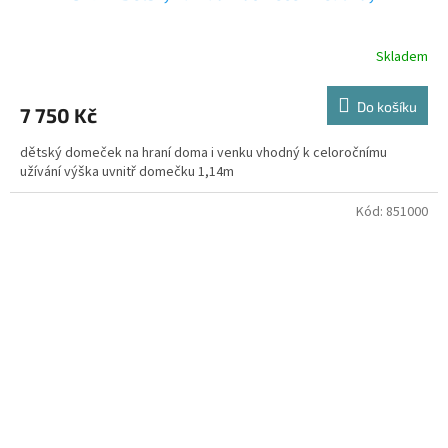
Skladem
Do košíku
7 750 Kč
dětský domeček na hraní doma i venku vhodný k celoročnímu
užívání výška uvnitř domečku 1,14m
Kód:
851000