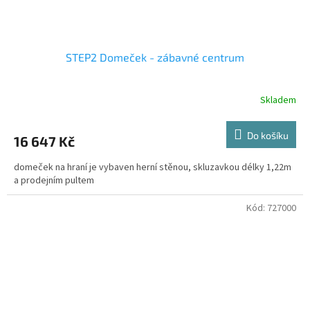
STEP2 Domeček - zábavné centrum
Skladem
Do košíku
16 647 Kč
domeček na hraní je vybaven herní stěnou, skluzavkou délky 1,22m
a prodejním pultem
Kód:
727000