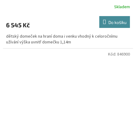
Skladem
Do košíku
6 545 Kč
dětský domeček na hraní doma i venku vhodný k celoročnímu
užívání výška uvnitř domečku 1,14m
Kód:
846900