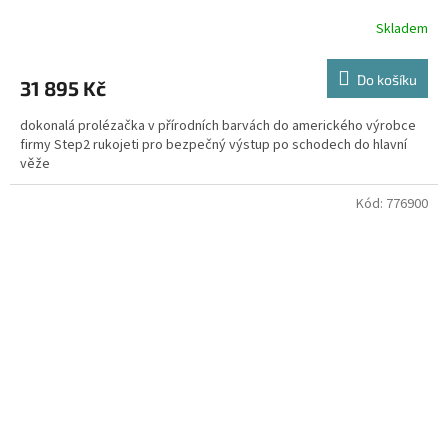
Skladem
Do košíku
31 895 Kč
dokonalá prolézačka v přírodních barvách do amerického výrobce
firmy Step2 rukojeti pro bezpečný výstup po schodech do hlavní
věže
Kód:
776900