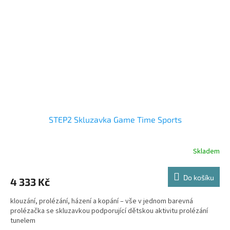
STEP2 Skluzavka Game Time Sports
Skladem
Do košíku
4 333 Kč
klouzání, prolézání, házení a kopání – vše v jednom barevná
prolézačka se skluzavkou podporující dětskou aktivitu prolézání
tunelem