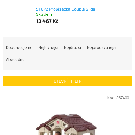
STEP2 Prolézačka Double Slide
Skladem
13 467 Kč
Ř
a
Doporučujeme
Nejlevnější
Nejdražší
Nejprodávanější
z
e
Abecedně
n
í
p
OTEVŘÍT FILTR
r
o
V
Kód:
867400
d
ý
u
p
k
i
t
s
ů
p