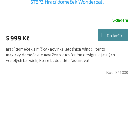
STEP2 Hrací domeček Wonderball
Skladem
Do košíku
5 999 Kč
hrací domeček s míčky - novinka letošních Vánoc ! tento
magický domeček je navržen v otevřeném designu a jasných
veselých barvách, které budou děti fascinovat
Kód:
841000