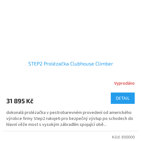
STEP2 Prolézačka Clubhouse Climber
Vyprodáno
DETAIL
31 895 Kč
dokonalá prolézačka v pestrobarevném provedení od amerického
výrobce firmy Step2 rukojeti pro bezpečný výstup po schodech do
hlavní věže most s vysokým zábradlím spojující obě...
Kód:
800000