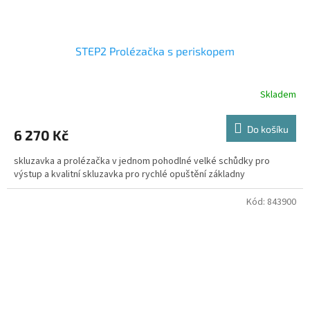
STEP2 Prolézačka s periskopem
Skladem
Do košíku
6 270 Kč
skluzavka a prolézačka v jednom pohodlné velké schůdky pro
výstup a kvalitní skluzavka pro rychlé opuštění základny
Kód:
843900