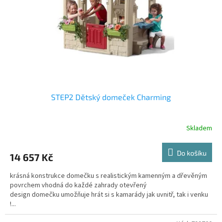
r
o
d
u
k
t
ů
STEP2 Dětský domeček Charming
Skladem
Do košíku
14 657 Kč
krásná konstrukce domečku s realistickým kamenným a dřevěným
povrchem vhodná do každé zahrady otevřený
design domečku umožňuje hrát si s kamarády jak uvnitř, tak i venku
!...