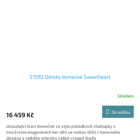
STEP2 Dětský domeček Sweetheart
Skladem
Do košíku
16 459 Kč
okouzlující hrací domeček ve stylu pohádkové chaloupky s
množstvím imaginárních her děti se mohou těšit z barevného
designu a velkého interiéru veliké vstupní dveře