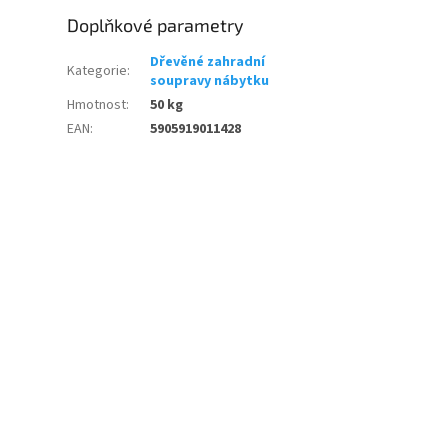
Doplňkové parametry
Dřevěné zahradní
Kategorie
:
soupravy nábytku
Hmotnost
:
50 kg
EAN
:
5905919011428