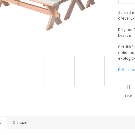
Zahradní 
dřeva. Ex
Díky použ
kvalitní.
Certifiká
obhospod
ekologick
Detailní 
TISK
s
Diskuze