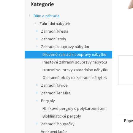
n
Kategorie
kategorie
e
l
Dům a zahrada
Zahradní nábytek
Zahradní křesla
Zahradní stoly
Zahradní soupravy nábytku
Dřevěné zahradní soupravy nábytku
Plastové zahradní soupravy nábytku
Luxusní soupravy zahradního nábytku
Ochranné obaly na zahradní nábytek
Zahradní lavice
Zahradní lehátka
Pergoly
Hliníkové pergoly s polykarbonátem
Bioklimatické pergoly
Popi
Zahradní houpačky
Venkovní koše