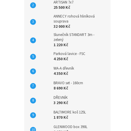
ARTISAN 7x7
25 500 Kč
ANNECY rohová hliníková
souprava
32 000 Kč
Slunečník STANDART 3m -
zelený
1 220 Kč
Parková lavice - FSC
4 250 Kč
WA-A dřevník
4 350 Kč
BRAVO set - 160cm
8 690 Kč
DŘEVNÍK
3 290 Kč
BALTIMORE koš 125L
1 870 Kč
GLENWOOD box 390L