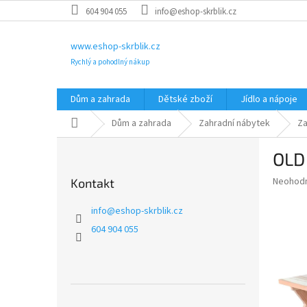
Přejít
604 904 055
info@eshop-skrblik.cz
na
obsah
www.eshop-skrblik.cz
Rychlý a pohodlný nákup
Dům a zahrada
Dětské zboží
Jídlo a nápoje
Domů
Dům a zahrada
Zahradní nábytek
Za
P
OLD
o
s
Průměr
Neohod
Kontakt
t
hodnoce
r
produkt
info
@
eshop-skrblik.cz
a
je
604 904 055
0,0
n
z
n
5
í
hvězdič
p
a
Přeskočit