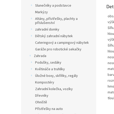
Slunečníky a podstavce
Det
Markýzy
obs
Altány, přístřešky, plachty a
výšk
příslušenství
šířk
zahradní domky
hlou
Dětský zahradní nábytek
výšk
Cateringový a campingový nábytek
šířk
Garáže pro robotické sekačky
hlou
Zahrada
nosn
Podušky, sedáky
nos
mate
Květináče a truhlíky
bar
Úložné boxy, skříňky, regály
rozm
Kompostéry
hmo
Zahradní kolečka, vozíky
mate
Dřevníky
tlo
Ohniště
Přístřešky na auto