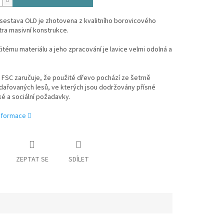
sestava OLD je zhotovena z kvalitního borovicového
tra masivní konstrukce.
itému materiálu a jeho zpracování je lavice velmi odolná a
t FSC zaručuje, že použité dřevo pochází ze šetrně
ařovaných lesů, ve kterých jsou dodržovány přísné
é a sociální požadavky.
informace
ZEPTAT SE
SDÍLET