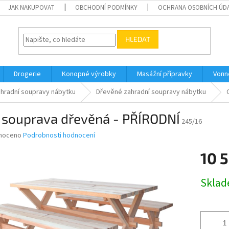
JAK NAKUPOVAT
OBCHODNÍ PODMÍNKY
OCHRANA OSOBNÍCH ÚD
HLEDAT
Drogerie
Konopné výrobky
Masážní přípravky
Vonn
hradní soupravy nábytku
Dřevěné zahradní soupravy nábytku
 souprava dřevěná - PŘÍRODNÍ
245/16
né
noceno
Podrobnosti hodnocení
ní
10 
u
Měrná
Skla
cena:
ek.