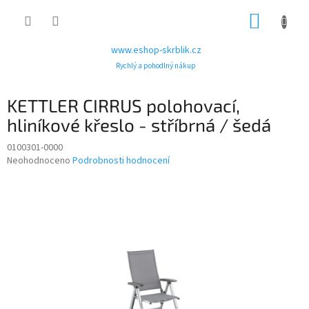
Přejít
NÁKUP
na
obsah
KOŠÍK
www.eshop-skrblik.cz
Rychlý a pohodlný nákup
KETTLER CIRRUS polohovací,
hliníkové křeslo - stříbrná / šedá
0100301-0000
Průměrné
Neohodnoceno
Podrobnosti hodnocení
hodnocení
produktu
je
0,0
z
5
hvězdiček.