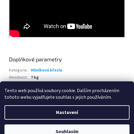
Doplňkové parametry
Kategorie
:
Hliníková křesla
Hmotnost
:
7 kg
EAN
:
4251785700982
Tento web používá soubory cookie. Dalším procházením
tohoto webu vyjadřujete souhlas s jejich používáním.
Z
á
Nastavení
Vytvořil Shoptet
p
a
t
Souhlasím
Copyright 2026
www.eshop-skrblik.cz
. Všechna práva vyhrazena.