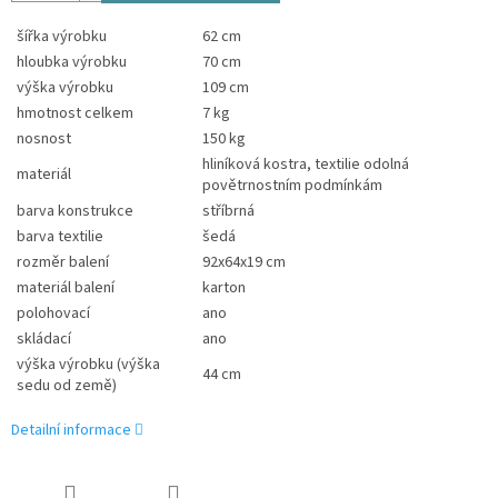
šířka výrobku
62 cm
hloubka výrobku
70 cm
výška výrobku
109 cm
hmotnost celkem
7 kg
nosnost
150 kg
hliníková kostra, textilie odolná
materiál
povětrnostním podmínkám
barva konstrukce
stříbrná
barva textilie
šedá
rozměr balení
92x64x19 cm
materiál balení
karton
polohovací
ano
skládací
ano
výška výrobku (výška
44 cm
sedu od země)
Detailní informace