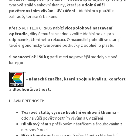
tvarově stálé venkovní tkaniny, která je
odolná vůči
povětrnostním vlivům i UV záření
– ideální pro použití na
zahradě, terase či balkonu.
Křeslo KETTLER CIRRUS nabízí
vícepolohové nastavení
opěradla
, díky čemuž si snadno zvolíte ideální pozici pro
odpočinek, čtení nebo relaxaci. O maximální pohodlí se starají
také ergonomicky tvarované područky z odolného plastu.
S nosností až 150 kg
patří mezi nejpevnější modely ve své
kategorii.
– německá značka, která spojuje kvalitu, komfort
a dlouhou životnost.
HLAVNÍ PŘEDNOSTI:
Tvarově stálá, vysoce kvalitní venkovní tkanina
–
odolná vůči povětrnostním vlivům a UV záření
Hliníkový rám
s práškovým nástřikem a šroubováním z
nerezové oceli
Nízká hmotnost
pro snadné přenášení a skladování