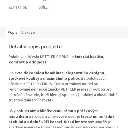
ZEPTAT SE
SDÍLET
Popis
Diskuze
Detailní popis produktu
Polohovací křeslo KETTLER CIRRUS –
německá kvalita,
komfort a odolnost
Objevte
dokonalou kombinaci elegantního designu,
špičkové kvality a maximálního pohodlí
s polohovacím
křeslem KETTLER CIRRUS. Tento prémiový model od
renomované německé značky KETTLER je ideální volbou pro
náročné uživatele, kteří hledají spolehlivý, odolný a dlouhodobě
trvanlivý zahradní nábytek.
Díky
robustnímu hliníkovému rámu s práškovým
nástřikem
a šroubům z nerezové oceli je křeslo
mimořádně
stabilní a odolné vůči korozi
.
Nízká hmotnost
umožňuje
snadnou manipulaci i přenášení. Sedák a opěrka jsou vyrobeny z