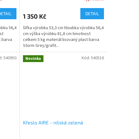
DETAIL
DETAIL
1 350 Kč
obku 56,4
šířka výrobku 53,3 cm hloubka výrobku 56,4
st
cm výška výrobku 81,8 cm hmotnost
t barva
celkem 5 kg materiál lisovaný plast barva
Storm Grey/grafit...
d:
540950
Kód:
540516
Novinka
Křeslo AIRE - nilská zelená