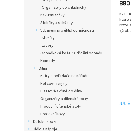
Dózy na máslo
880
Organizéry do chladničky
Kvalit
Nákupní tašky
které 
Stoličky a schůdky
retro 
Vybavení pro úklid domácnosti
výrobe
vnitřníc
Kbelíky
Lavory
Odpadkové koše na třídění odpadu
Komody
Dílna
Kufry a pořadače na nářadí
Policové regály
Plastové skříně do dílny
Organizéry a dílenské boxy
JULIE
Pracovní dílenské stoly
Pracovní kozy
Dětské zboží
Jídlo a nápoje