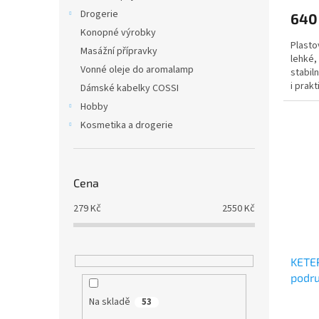
Drogerie
640
Konopné výrobky
Plasto
Masážní přípravky
lehké,
Vonné oleje do aromalamp
stabil
i prak
Dámské kabelky COSSI
Hobby
Kosmetika a drogerie
Cena
279
Kč
2550
Kč
KETE
podru
Na skladě
53