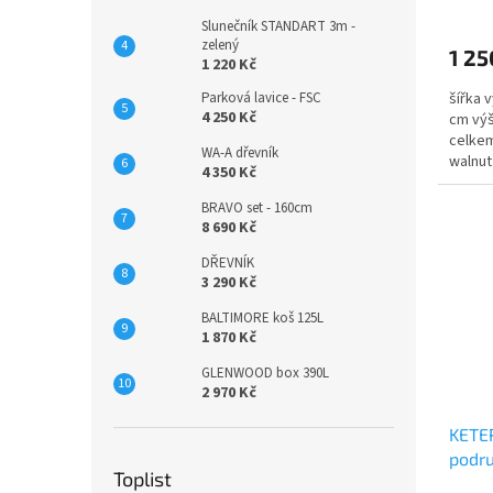
Slunečník STANDART 3m -
zelený
1 25
1 220 Kč
šířka 
Parková lavice - FSC
4 250 Kč
cm výš
celkem
WA-A dřevník
walnut 
4 350 Kč
BRAVO set - 160cm
8 690 Kč
DŘEVNÍK
3 290 Kč
BALTIMORE koš 125L
1 870 Kč
GLENWOOD box 390L
2 970 Kč
KETE
podru
Toplist