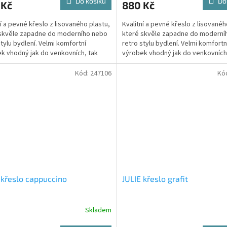
Do košíku
Do
 Kč
880 Kč
ní a pevné křeslo z lisovaného plastu,
Kvalitní a pevné křeslo z lisovanéh
skvěle zapadne do moderního nebo
které skvěle zapadne do moderní
stylu bydlení. Velmi komfortní
retro stylu bydlení. Velmi komfortn
k vhodný jak do venkovních, tak
výrobek vhodný jak do venkovních
h...
vnitřních...
Kód:
247106
Kó
 křeslo cappuccino
JULIE křeslo grafit
Skladem