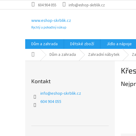
Přejít
604 904 055
info@eshop-skrblik.cz
na
obsah
www.eshop-skrblik.cz
Rychlý a pohodlný nákup
Dům a zahrada
Dětské zboží
Jídlo a nápoje
Domů
Dům a zahrada
Zahradní nábytek
Za
P
Křes
o
s
Kontakt
Nejpr
t
r
info
@
eshop-skrblik.cz
a
604 904 055
n
n
í
p
a
Přeskočit