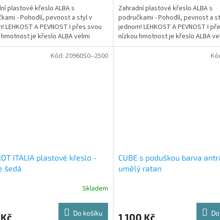
ní plastové křeslo ALBA s
Zahradní plastové křeslo ALBA s
kami - Pohodlí, pevnost a styl v
područkami - Pohodlí, pevnost a st
m! LEHKOST A PEVNOST I přes svou
jednom! LEHKOST A PEVNOST I pře
 hmotnost je křeslo ALBA velmi
nízkou hmotnost je křeslo ALBA ve
 stabilní. Díky tomu...
pevné a stabilní. Díky tomu...
Kód:
Z0960S0--2500
Kó
OT ITALIA plastové křeslo -
CUBE s poduškou barva antra
e šedá
umělý ratan
Skladem
Do košíku
Do
 Kč
1 100 Kč