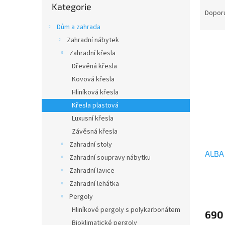
Ř
n
Kategorie
kategorie
a
e
Dopor
z
l
Dům a zahrada
e
Zahradní nábytek
V
n
Zahradní křesla
ý
í
p
Dřevěná křesla
p
i
r
Kovová křesla
s
o
Hliníková křesla
p
d
Křesla plastová
r
u
Luxusní křesla
o
k
Závěsná křesla
d
t
u
ů
Zahradní stoly
ALBA 
k
Zahradní soupravy nábytku
t
Zahradní lavice
ů
Zahradní lehátka
Pergoly
Hliníkové pergoly s polykarbonátem
690
Bioklimatické pergoly