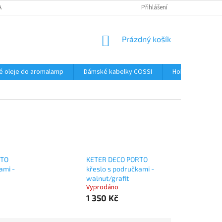
AJŮ
Přihlášení
NÁKUPNÍ
Prázdný košík
KOŠÍK
é oleje do aromalamp
Dámské kabelky COSSI
Hobby
Kos
RTO
KETER DECO PORTO
ami -
křeslo s područkami -
walnut/grafit
Vyprodáno
1 350 Kč