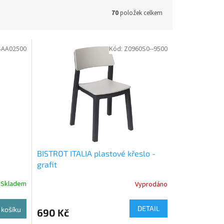
70
položek celkem
SAA02500
Kód:
Z0960S0--9500
BISTROT ITALIA plastové křeslo -
grafit
Skladem
Vyprodáno
DETAIL
 košíku
690 Kč