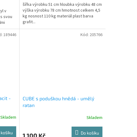
šířka výrobku 51 cm hloubka výrobku 48 cm
výška výrobku 78 cm hmotnost celkem 4,5
yl v
kg nosnost 110 kg materiál plast barva
s svou
grafit...
lmi
d:
189446
Kód:
205766
cit -
CUBE s poduškou hnědá - umělý
ratan
Skladem
Skladem
 košíku
Do košíku
1 100 Kč