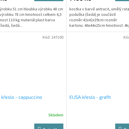
výrobku 51 cm hloubka výrobku 48 cm
kostka v barvě antracit, umělý rat
výrobku 78 cm hmotnost celkem 4,5
poduška (šedá) je součástí
nost 110 kg materiál plast barva
rozměr:42x42x39cm rozměr
 šedá, šedá...
kartonu: 46x44x25cm hmotnost: 4k
Taburet ve tvaru kostky s praktick
Kód:
247100
Kó
 křeslo - cappuccino
ELISA křeslo - grafit
Skladem