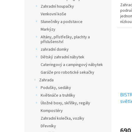
Zahrad
Zahradní houpačky
područ
Venkovní koše
jedno
nízkou
Slunečníky a podstavce
pevné a
Markýzy
Altány, přístřešky, plachty a
příslušenství
zahradní domky
Dětský zahradní nábytek
Cateringový a campingový nábytek
Garáže pro robotické sekačky
Zahrada
Podušky, sedáky
BISTR
Květináče a truhlíky
světl
Úložné boxy, skříňky, regály
Kompostéry
Zahradní kolečka, vozíky
Dřevníky
690