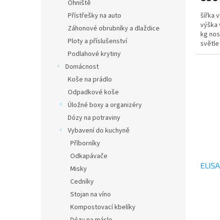
Ohniště
Přístřešky na auto
šířka 
výška 
Záhonové obrubníky a dlaždice
kg nos
Ploty a příslušenství
světle
Podlahové krytiny
Domácnost
Koše na prádlo
Odpadkové koše
Úložné boxy a organizéry
Dózy na potraviny
Vybavení do kuchyně
Příborníky
Odkapávače
ELISA
Misky
Cedníky
Stojan na víno
Kompostovací kbelíky