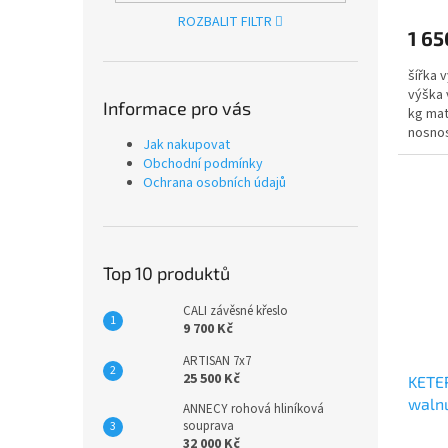
ROZBALIT FILTR
1 65
šířka 
výška 
Informace pro vás
kg mat
nosnos
Jak nakupovat
Obchodní podmínky
Ochrana osobních údajů
Top 10 produktů
CALI závěsné křeslo
9 700 Kč
ARTISAN 7x7
25 500 Kč
KETE
walnu
ANNECY rohová hliníková
souprava
32 000 Kč