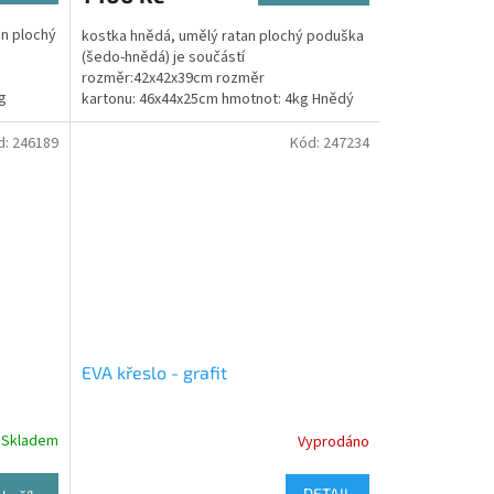
an plochý
kostka hnědá, umělý ratan plochý poduška
(šedo-hnědá) je součástí
rozměr:42x42x39cm rozměr
g
kartonu: 46x44x25cm hmotnot: 4kg Hnědý
ým...
taburet ve tvaru kostky s praktickým...
d:
246189
Kód:
247234
EVA křeslo - grafit
Skladem
Vyprodáno
DETAIL