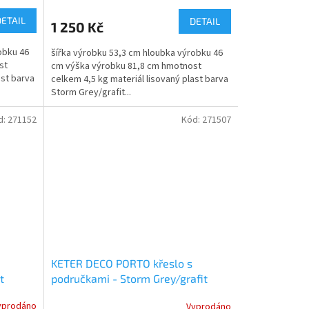
DETAIL
DETAIL
1 250 Kč
obku 46
šířka výrobku 53,3 cm hloubka výrobku 46
st
cm výška výrobku 81,8 cm hmotnost
ast barva
celkem 4,5 kg materiál lisovaný plast barva
Storm Grey/grafit...
d:
271152
Kód:
271507
KETER DECO PORTO křeslo s
t
područkami - Storm Grey/grafit
yprodáno
Vyprodáno