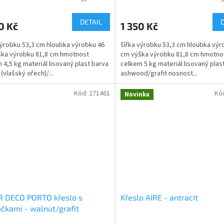
DETAIL
0 Kč
1 350 Kč
výrobku 53,3 cm hloubka výrobku 46
šířka výrobku 53,3 cm hloubka výr
ka výrobku 81,8 cm hmotnost
cm výška výrobku 81,8 cm hmotno
 4,5 kg materiál lisovaný plast barva
celkem 5 kg materiál lisovaný plas
(vlašský ořech)/...
ashwood/grafit nosnost...
Kód:
271461
Kó
Novinka
R DECO PORTO křeslo s
Křeslo AIRE - antracit
čkami - walnut/grafit