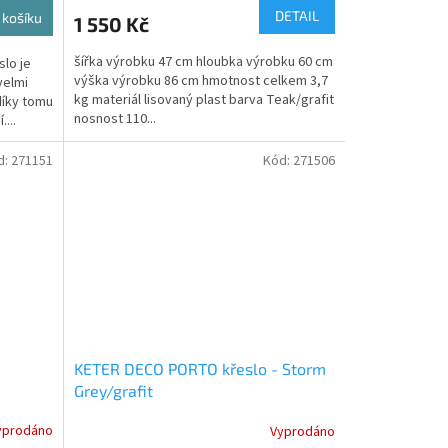
DETAIL
 košíku
1 550 Kč
šířka výrobku 47 cm hloubka výrobku 60 cm
slo je
výška výrobku 86 cm hmotnost celkem 3,7
velmi
kg materiál lisovaný plast barva Teak/grafit
díky tomu
nosnost 110...
...
d:
271151
Kód:
271506
KETER DECO PORTO křeslo - Storm
Grey/grafit
yprodáno
Vyprodáno