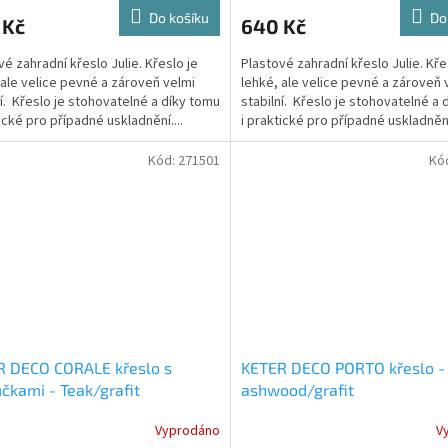
Do košíku
Do
 Kč
640 Kč
vé zahradní křeslo Julie. Křeslo je
Plastové zahradní křeslo Julie. Kře
 ale velice pevné a zároveň velmi
lehké, ale velice pevné a zároveň 
ní. Křeslo je stohovatelné a díky tomu
stabilní. Křeslo je stohovatelné a 
tické pro případné uskladnění....
i praktické pro případné uskladnění.
Kód:
271501
Kó
R DECO CORALE křeslo s
KETER DECO PORTO křeslo -
čkami - Teak/grafit
ashwood/grafit
Vyprodáno
V