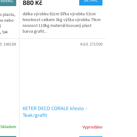
 košíku
880 Kč
délka výrobku 62cm šířka výrobku 53cm
o plastu,
hmotnost celkem 3kg výška výrobku 79cm
ho nebo
nosnost 110kg materiál lisovaný plast
í
barva grafit...
, tak
d:
246188
Kód:
271500
KETER DECO CORALE křeslo -
Teak/grafit
Skladem
Vyprodáno