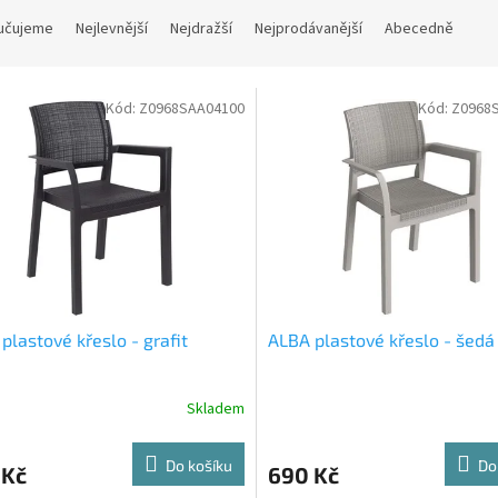
učujeme
Nejlevnější
Nejdražší
Nejprodávanější
Abecedně
Kód:
Z0968SAA04100
Kód:
Z0968
plastové křeslo - grafit
ALBA plastové křeslo - šedá
Skladem
Do košíku
Do
 Kč
690 Kč