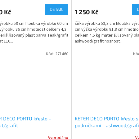
DETAIL
0 Kč
1 250 Kč
výrobku 59 cm hloubka výrobku 60 cm
šířka výrobku 53,3 cm hloubka výr
výrobku 86 cm hmotnost celkem 4,3
cm výška výrobku 81,8 cm hmotno
eriál lisovaný plast barva Teak/grafit
celkem 4,5 kg materiál lisovaný pl
t 110...
ashwood/grafit nosnost...
Kód:
271460
Kó
R DECO PORTO křeslo -
KETER DECO PORTO křeslo s
t/grafit
područkami - ashwood/grafi
Vyprodáno
V