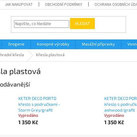
JAK NAKUPOVAT
OBCHODNÍ PODMÍNKY
OCHRANA OSOBNÍCH ÚD
HLEDAT
Drogerie
Konopné výrobky
Masážní přípravky
Vonn
hradní křesla
Křesla plastová
la plastová
odávanější
KETER DECO PORTO
KETER DECO PO
křeslo s područkami -
křeslo s područk
Storm Grey/grafit
ashwood/grafit
Vyprodáno
Vyprodáno
1 350 Kč
1 350 Kč