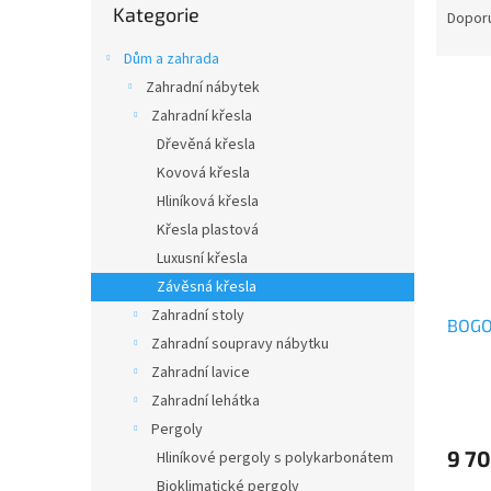
n
Kategorie
kategorie
a
Dopor
e
z
l
Dům a zahrada
e
V
n
Zahradní nábytek
ý
í
Zahradní křesla
p
p
Dřevěná křesla
i
r
Kovová křesla
s
o
Hliníková křesla
p
d
Křesla plastová
r
u
o
k
Luxusní křesla
d
t
Závěsná křesla
u
ů
Zahradní stoly
BOGO
k
Zahradní soupravy nábytku
t
Zahradní lavice
ů
Zahradní lehátka
Pergoly
9 70
Hliníkové pergoly s polykarbonátem
Bioklimatické pergoly