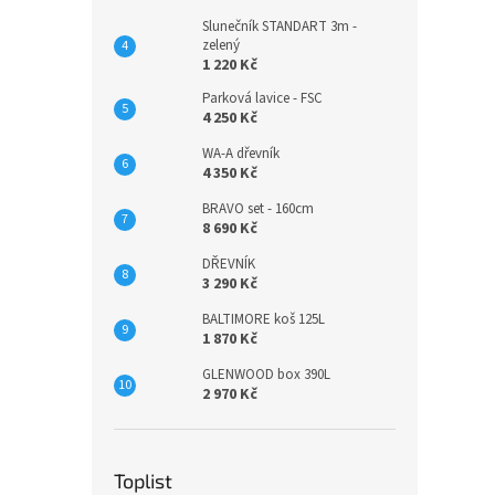
Slunečník STANDART 3m -
zelený
1 220 Kč
Parková lavice - FSC
4 250 Kč
WA-A dřevník
4 350 Kč
BRAVO set - 160cm
8 690 Kč
DŘEVNÍK
3 290 Kč
BALTIMORE koš 125L
1 870 Kč
GLENWOOD box 390L
2 970 Kč
Toplist