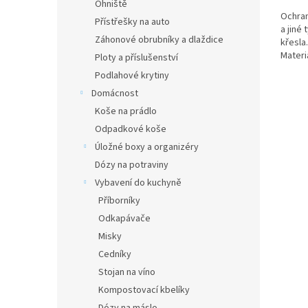
Ohniště
Ochran
Přístřešky na auto
a jiné
Záhonové obrubníky a dlaždice
křesla
Materi
Ploty a příslušenství
180g/m
Podlahové krytiny
Domácnost
Koše na prádlo
Odpadkové koše
Úložné boxy a organizéry
Dózy na potraviny
Vybavení do kuchyně
Příborníky
Odkapávače
Misky
Cedníky
Stojan na víno
Kompostovací kbelíky