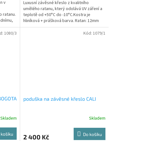
n v
Luxusní závěsné křeslo z kvalitního
umělého ratanu, který odolává UV záření a
o ratanu.
teplotě od +50°C do -10°C.Kostra je
odnímu,
hliníková + prášková barva. Ratan: 12mm
plochýPodušky:...
d:
1080/3
Kód:
1079/1
 BOGOTA
poduška na závěsné křeslo CALI
Skladem
Skladem
 košíku
Do košíku
2 400 Kč