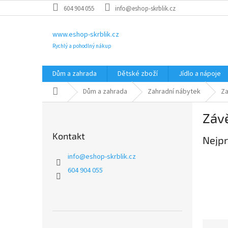
Přejít
604 904 055
info@eshop-skrblik.cz
na
obsah
www.eshop-skrblik.cz
Rychlý a pohodlný nákup
Dům a zahrada
Dětské zboží
Jídlo a nápoje
Domů
Dům a zahrada
Zahradní nábytek
Za
P
Záv
o
s
Kontakt
Nejpr
t
r
info
@
eshop-skrblik.cz
a
604 904 055
n
n
í
p
a
Ř
Přeskočit