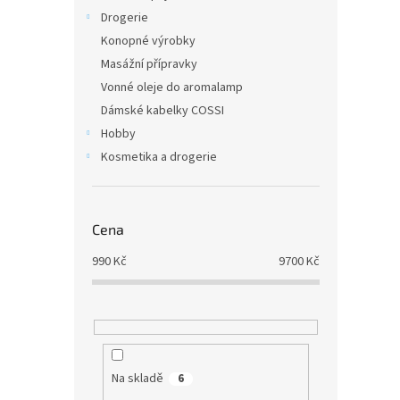
Drogerie
Konopné výrobky
Masážní přípravky
Vonné oleje do aromalamp
Dámské kabelky COSSI
Hobby
Kosmetika a drogerie
Cena
990
Kč
9700
Kč
Na skladě
6