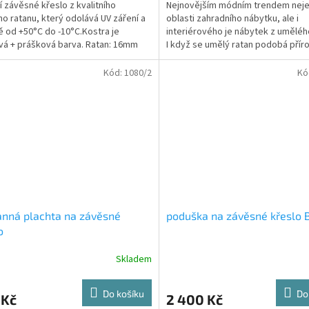
í závěsné křeslo z kvalitního
Nejnovějším módním trendem neje
o ratanu, který odolává UV záření a
oblasti zahradního nábytku, ale i
ě od +50°C do -10°C.Kostra je
interiérového je nábytek z uměléh
ová + prášková barva. Ratan: 16mm
I když se umělý ratan podobá přír
Podušky:...
je mnohem odolnější....
Kód:
1080/2
Kó
nná plachta na závěsné
poduška na závěsné křeslo
o
Skladem
Do košíku
Do
 Kč
2 400 Kč