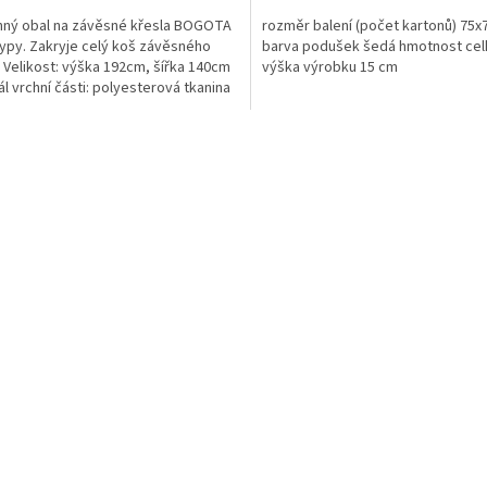
ný obal na závěsné křesla BOGOTA
rozměr balení (počet kartonů) 75x
 typy. Zakryje celý koš závěsného
barva podušek šedá hmotnost cel
. Velikost: výška 192cm, šířka 140cm
výška výrobku 15 cm
ál vrchní části: polyesterová tkanina
2 s...
O
v
l
á
d
a
c
í
p
r
v
k
y
v
ý
p
i