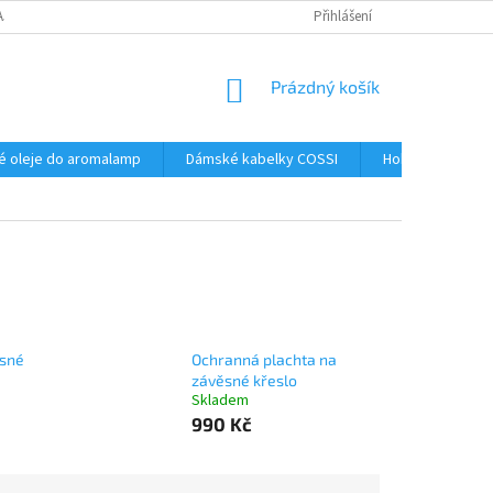
AJŮ
Přihlášení
NÁKUPNÍ
Prázdný košík
KOŠÍK
é oleje do aromalamp
Dámské kabelky COSSI
Hobby
Kos
ěsné
Ochranná plachta na
závěsné křeslo
Skladem
990 Kč