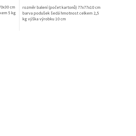
70x30 cm
rozměr balení (počet kartonů) 77x77x10 cm
kem 5 kg
barva podušek šedá hmotnost celkem 2,5
kg výška výrobku 10 cm