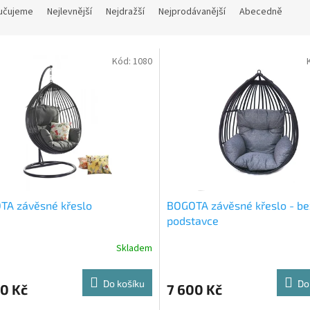
učujeme
Nejlevnější
Nejdražší
Nejprodávanější
Abecedně
Kód:
1080
TA závěsné křeslo
BOGOTA závěsné křeslo - be
podstavce
Skladem
Do košíku
Do
0 Kč
7 600 Kč