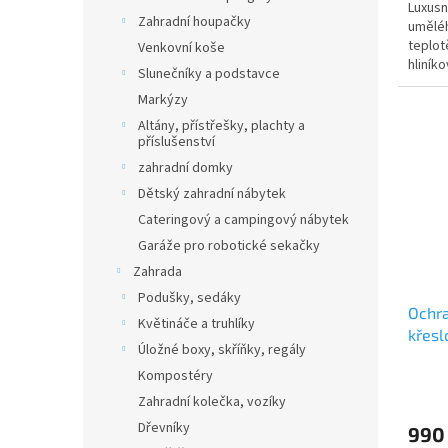
Luxusn
Zahradní houpačky
uměléh
teplot
Venkovní koše
hliník
Slunečníky a podstavce
kulatý
Markýzy
Altány, přístřešky, plachty a
příslušenství
zahradní domky
Dětský zahradní nábytek
Cateringový a campingový nábytek
Garáže pro robotické sekačky
Zahrada
Podušky, sedáky
Ochra
Květináče a truhlíky
křesl
Úložné boxy, skříňky, regály
Kompostéry
Zahradní kolečka, vozíky
Dřevníky
990