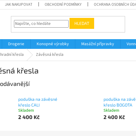
JAK NAKUPOVAT
OBCHODNÍ PODMÍNKY
OCHRANA OSOBNÍCH ÚD
HLEDAT
Drogerie
Konopné výrobky
Masážní přípravky
Vonn
hradní křesla
Závěsná křesla
ěsná křesla
odávanější
poduška na závěsné
poduška na záv
křeslo CALI
křeslo BOGOTA
Skladem
Skladem
2 400 Kč
2 400 Kč