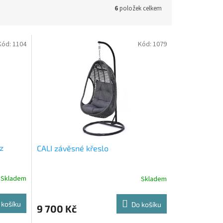
6
položek celkem
Kód:
1104
Kód:
1079
z
CALI závěsné křeslo
Skladem
Skladem
 košíku
Do košíku
9 700 Kč