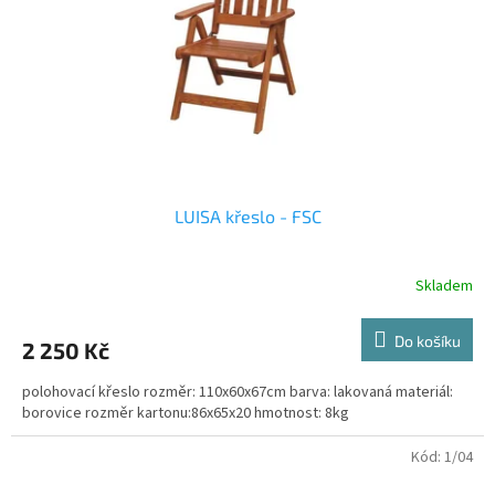
r
o
d
u
k
t
ů
LUISA křeslo - FSC
Skladem
Do košíku
2 250 Kč
polohovací křeslo rozměr: 110x60x67cm barva: lakovaná materiál:
borovice rozměr kartonu:86x65x20 hmotnost: 8kg
Kód:
1/04