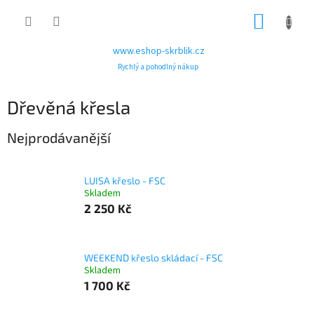
Přejít
NÁKUP
na
obsah
KOŠÍK
www.eshop-skrblik.cz
Rychlý a pohodlný nákup
Dřevěná křesla
Nejprodávanější
LUISA křeslo - FSC
Skladem
2 250 Kč
WEEKEND křeslo skládací - FSC
Skladem
1 700 Kč