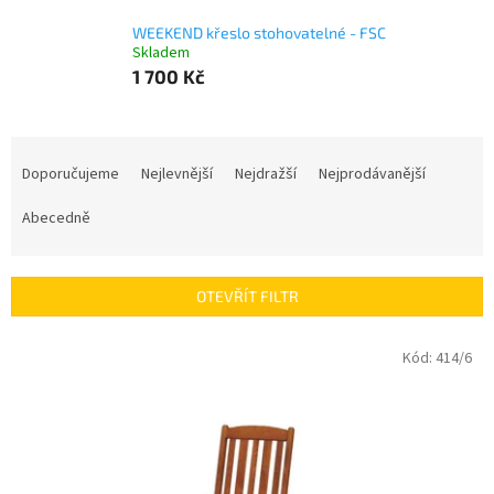
WEEKEND křeslo stohovatelné - FSC
Skladem
1 700 Kč
Ř
a
Doporučujeme
Nejlevnější
Nejdražší
Nejprodávanější
z
e
Abecedně
n
í
p
OTEVŘÍT FILTR
r
o
V
Kód:
414/6
d
ý
u
p
k
i
t
s
ů
p