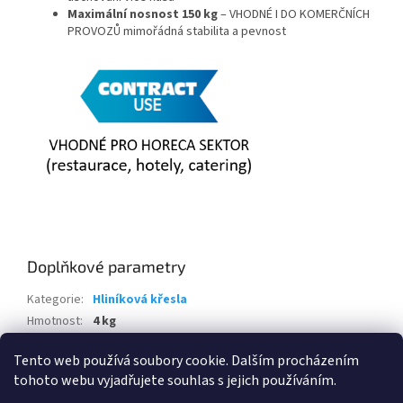
Maximální nosnost 150 kg
– VHODNÉ I DO KOMERČNÍCH
PROVOZŮ mimořádná stabilita a pevnost
Doplňkové parametry
Kategorie
:
Hliníková křesla
Hmotnost
:
4 kg
EAN
:
4251785713111
Tento web používá soubory cookie. Dalším procházením
tohoto webu vyjadřujete souhlas s jejich používáním.
Z