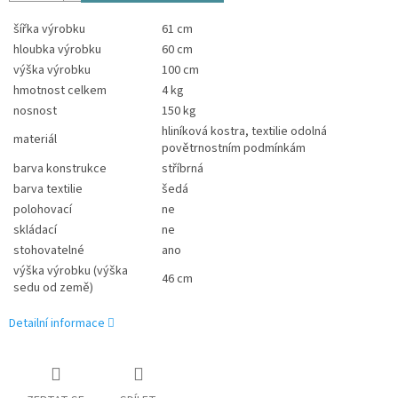
šířka výrobku
61 cm
hloubka výrobku
60 cm
výška výrobku
100 cm
hmotnost celkem
4 kg
nosnost
150 kg
hliníková kostra, textilie odolná
materiál
povětrnostním podmínkám
barva konstrukce
stříbrná
barva textilie
šedá
polohovací
ne
skládací
ne
stohovatelné
ano
výška výrobku (výška
46 cm
sedu od země)
Detailní informace