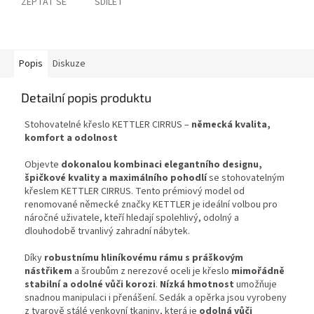
ZEPTAT SE
SDÍLET
Popis
Diskuze
Detailní popis produktu
Stohovatelné křeslo KETTLER CIRRUS –
německá kvalita,
komfort a odolnost
Objevte
dokonalou kombinaci elegantního designu,
špičkové kvality a maximálního pohodlí
se stohovatelným
křeslem KETTLER CIRRUS. Tento prémiový model od
renomované německé značky KETTLER je ideální volbou pro
náročné uživatele, kteří hledají spolehlivý, odolný a
dlouhodobě trvanlivý zahradní nábytek.
Díky
robustnímu hliníkovému rámu s práškovým
nástřikem
a šroubům z nerezové oceli je křeslo
mimořádně
stabilní a odolné vůči korozi
.
Nízká hmotnost
umožňuje
snadnou manipulaci i přenášení. Sedák a opěrka jsou vyrobeny
z tvarově stálé venkovní tkaniny, která je
odolná vůči