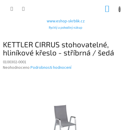
Přejít
NÁKUP
na
obsah
KOŠÍK
www.eshop-skrblik.cz
Rychlý a pohodlný nákup
KETTLER CIRRUS stohovatelné,
hliníkové křeslo - stříbrná / šedá
0100302-0001
Průměrné
Neohodnoceno
Podrobnosti hodnocení
hodnocení
produktu
je
0,0
z
5
hvězdiček.