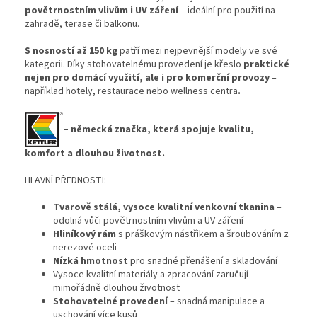
povětrnostním vlivům i UV záření
– ideální pro použití na
zahradě, terase či balkonu.
S nosností až 150 kg
patří mezi nejpevnější modely ve své
kategorii. Díky stohovatelnému provedení je křeslo
praktické
nejen pro domácí využití, ale i pro komerční provozy
–
například hotely, restaurace nebo wellness centra
.
– německá značka, která spojuje kvalitu,
komfort a dlouhou životnost.
HLAVNÍ PŘEDNOSTI:
Tvarově stálá, vysoce kvalitní venkovní tkanina
–
odolná vůči povětrnostním vlivům a UV záření
Hliníkový rám
s práškovým nástřikem a šroubováním z
nerezové oceli
Nízká hmotnost
pro snadné přenášení a skladování
Vysoce kvalitní materiály a zpracování zaručují
mimořádně dlouhou životnost
Stohovatelné provedení
– snadná manipulace a
uschování více kusů