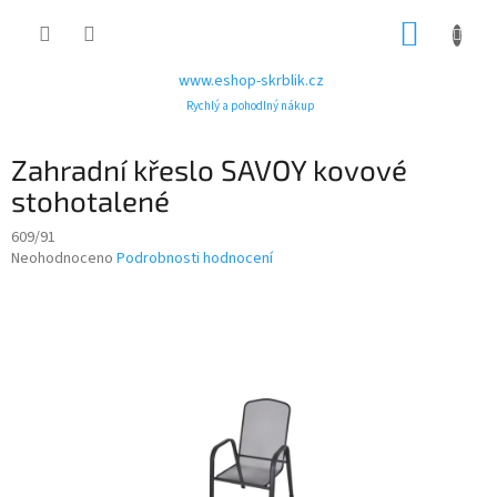
Přejít
NÁKUP
na
obsah
KOŠÍK
www.eshop-skrblik.cz
Rychlý a pohodlný nákup
Zahradní křeslo SAVOY kovové
stohotalené
609/91
Průměrné
Neohodnoceno
Podrobnosti hodnocení
hodnocení
produktu
je
0,0
z
5
hvězdiček.