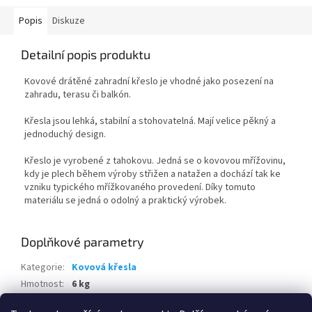
Popis
Diskuze
Detailní popis produktu
Kovové drátěné zahradní křeslo je vhodné jako posezení na
zahradu, terasu či balkón.
Křesla jsou lehká, stabilní a stohovatelná. Mají velice pěkný a
jednoduchý design.
Křeslo je vyrobené z tahokovu. Jedná se o kovovou mřížovinu,
kdy je plech během výroby střižen a natažen a dochází tak ke
vzniku typického mřížkovaného provedení. Díky tomuto
materiálu se jedná o odolný a praktický výrobek.
Doplňkové parametry
Kategorie
:
Kovová křesla
Hmotnost
:
6 kg
EAN
:
8595226712612