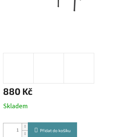
880 Kč
Měrná
Skladem
cena:
Přidat do košíku