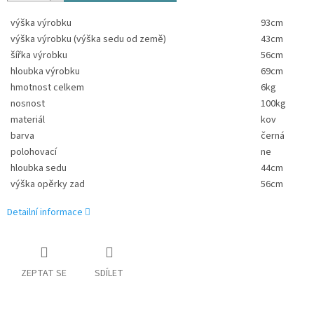
výška výrobku
93cm
výška výrobku (výška sedu od země)
43cm
šířka výrobku
56cm
hloubka výrobku
69cm
hmotnost celkem
6kg
nosnost
100kg
materiál
kov
barva
černá
polohovací
ne
hloubka sedu
44cm
výška opěrky zad
56cm
Detailní informace
ZEPTAT SE
SDÍLET