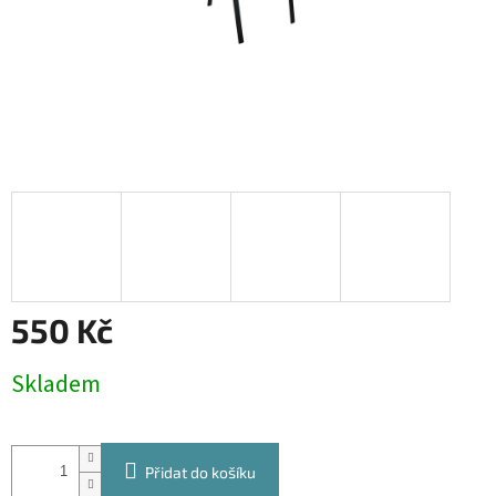
550 Kč
Měrná
Skladem
cena:
Přidat do košíku