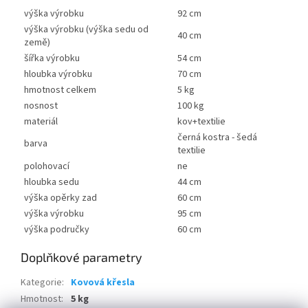
výška výrobku
92 cm
výška výrobku (výška sedu od
40 cm
země)
šířka výrobku
54 cm
hloubka výrobku
70 cm
hmotnost celkem
5 kg
nosnost
100 kg
materiál
kov+textilie
černá kostra - šedá
barva
textilie
polohovací
ne
hloubka sedu
44 cm
výška opěrky zad
60 cm
výška výrobku
95 cm
výška područky
60 cm
Doplňkové parametry
Kategorie
:
Kovová křesla
Hmotnost
:
5 kg