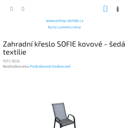
Přejít
NÁKUP
na
obsah
KOŠÍK
www.eshop-skrblik.cz
Rychlý a pohodlný nákup
Zahradní křeslo SOFIE kovové - šedá
textilie
YLTC-0121
Průměrné
Neohodnoceno
Podrobnosti hodnocení
hodnocení
produktu
je
0,0
z
5
hvězdiček.