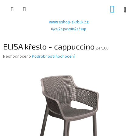
Přejít
NÁKUP
na
obsah
KOŠÍK
www.eshop-skrblik.cz
Rychlý a pohodlný nákup
ELISA křeslo - cappuccino
247100
Průměrné
Neohodnoceno
Podrobnosti hodnocení
hodnocení
produktu
je
0,0
z
5
hvězdiček.