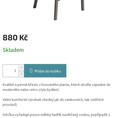
880 Kč
Měrná
Skladem
cena:
Přidat do košíku
Kvalitní a pevné křeslo z lisovaného plastu, které skvěle zapadne do
moderního nebo retro stylu bydlení.
Velmi komfortní výrobek vhodný jak do venkovních, tak vnitřních
prostorů.
Údržba vyžaduje pouze měkký hadřík navlhčený vodou, popřípadě s