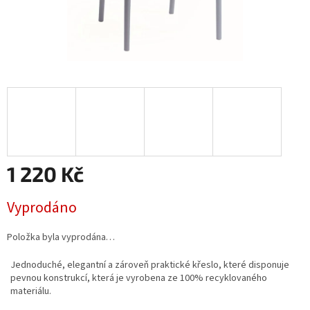
1 220 Kč
Měrná
Vyprodáno
cena:
Položka byla vyprodána…
Jednoduché, elegantní a zároveň praktické křeslo, které disponuje
pevnou konstrukcí, která je vyrobena ze 100% recyklovaného
materiálu.