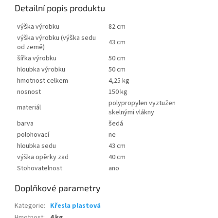
Detailní popis produktu
výška výrobku
82 cm
výška výrobku (výška sedu
43 cm
od země)
šířka výrobku
50 cm
hloubka výrobku
50 cm
hmotnost celkem
4,25 kg
nosnost
150 kg
polypropylen vyztužen
materiál
skelnými vlákny
barva
šedá
polohovací
ne
hloubka sedu
43 cm
výška opěrky zad
40 cm
Stohovatelnost
ano
Doplňkové parametry
Kategorie
:
Křesla plastová
Hmotnost
:
4 kg