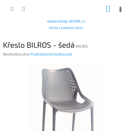
Přejít
NÁKUP
na
obsah
KOŠÍK
www.eshop-skrblik.cz
Rychlý a pohodlný nákup
Křeslo BILROS - šedá
491955
Průměrné
Neohodnoceno
Podrobnosti hodnocení
hodnocení
produktu
je
0,0
z
5
hvězdiček.