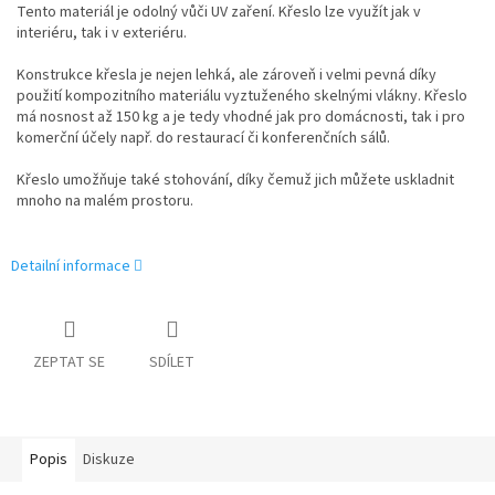
Tento materiál je odolný vůči UV zaření. Křeslo lze využít jak v
interiéru, tak i v exteriéru.
Konstrukce křesla je nejen lehká, ale zároveň i velmi pevná díky
použití kompozitního materiálu vyztuženého skelnými vlákny. Křeslo
má nosnost až 150 kg a je tedy vhodné jak pro domácnosti, tak i pro
komerční účely např. do restaurací či konferenčních sálů.
Křeslo umožňuje také stohování, díky čemuž jich můžete uskladnit
mnoho na malém prostoru.
Detailní informace
ZEPTAT SE
SDÍLET
Popis
Diskuze