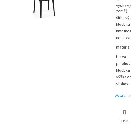
výška v
země)
šířka vý
hloubka
hmotnos
nosnost
materiál
barva
polohov
hloubka
výška o
stohova
Detailní 
TISK