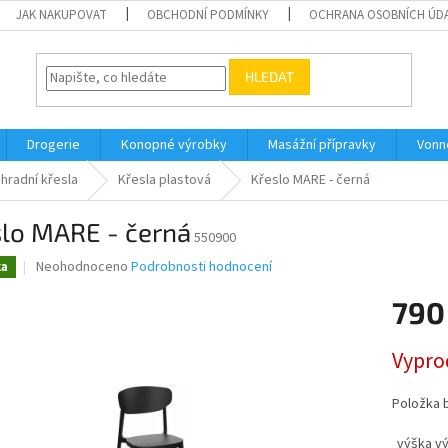
JAK NAKUPOVAT
OBCHODNÍ PODMÍNKY
OCHRANA OSOBNÍCH ÚD
HLEDAT
Drogerie
Konopné výrobky
Masážní přípravky
Vonn
hradní křesla
Křesla plastová
Křeslo MARE - černá
slo MARE - černá
550900
Průměrné
Neohodnoceno
Podrobnosti hodnocení
ka
hodnocení
produktu
790
je
0,0
Měrná
Vypro
z
cena:
5
hvězdiček.
Položka 
výška v