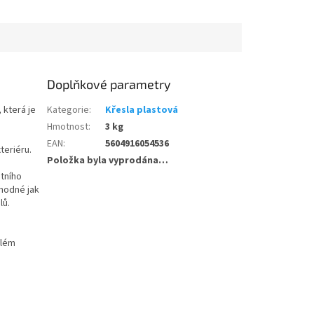
Doplňkové parametry
 která je
Kategorie
:
Křesla plastová
Hmotnost
:
3 kg
EAN
:
5604916054536
xteriéru.
Položka byla vyprodána…
itního
vhodné jak
lů.
além