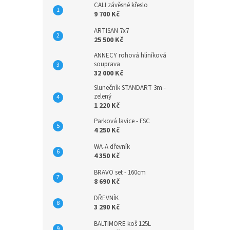
CALI závěsné křeslo
9 700 Kč
ARTISAN 7x7
25 500 Kč
ANNECY rohová hliníková
souprava
32 000 Kč
Slunečník STANDART 3m -
zelený
1 220 Kč
Parková lavice - FSC
4 250 Kč
WA-A dřevník
4 350 Kč
BRAVO set - 160cm
8 690 Kč
DŘEVNÍK
3 290 Kč
BALTIMORE koš 125L