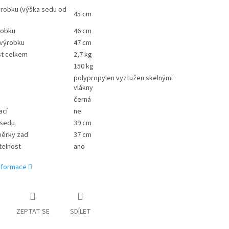
ýrobku (výška sedu od
45 cm
robku
46 cm
 výrobku
47 cm
t celkem
2,7 kg
150 kg
polypropylen vyztužen skelnými
vlákny
černá
ací
ne
 sedu
39 cm
pěrky zad
37 cm
telnost
ano
informace
ZEPTAT SE
SDÍLET