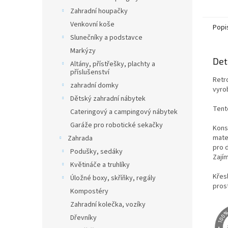
Zahradní houpačky
Venkovní koše
Popi
Slunečníky a podstavce
Markýzy
Det
Altány, přístřešky, plachty a
příslušenství
Retr
zahradní domky
vyro
Dětský zahradní nábytek
Tento
Cateringový a campingový nábytek
Garáže pro robotické sekačky
Konst
mate
Zahrada
pro d
Podušky, sedáky
Zají
Květináče a truhlíky
Křes
Úložné boxy, skříňky, regály
pros
Kompostéry
Zahradní kolečka, vozíky
Dřevníky