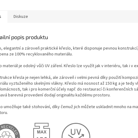
s
Diskuze
ailní popis produktu
o, elegantní a zároveň praktické křeslo, které disponuje pevnou konstrukcí,
bena ze 100% recyklovaného materiálu.
 materiál je odolný vůči UV záření. Křeslo lze využít jak v interiéru, tak i v e
rukce křesla je nejen lehká, ale zároveň i velmi pevná díky použití kompoz
riálu vyztuženého skelnými vlákny. Křeslo má nosnost až 150 kg a je tedy 
omácnosti, tak i pro komerční účely např. do restaurací či konferenčních sá
mavá barevná provedení dodají originalitu každému prostoru.
lo umožňuje také stohování, díky čemuž jich můžete uskladnit mnoho na m
toru.