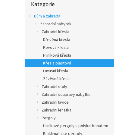
n
Kategorie
kategorie
e
l
Dům a zahrada
Zahradní nábytek
Zahradní křesla
Dřevěná křesla
Kovová křesla
Hliníková křesla
Křesla plastová
Luxusní křesla
Závěsná křesla
Zahradní stoly
Zahradní soupravy nábytku
Zahradní lavice
Zahradní lehátka
Pergoly
Hliníkové pergoly s polykarbonátem
Bioklimatické pergoly