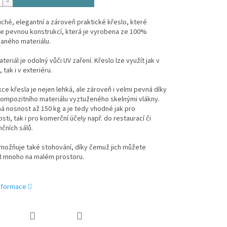
hé, elegantní a zároveň praktické křeslo, které
e pevnou konstrukcí, která je vyrobena ze 100%
aného materiálu.
eriál je odolný vůči UV zaření. Křeslo lze využít jak v
, tak i v exteriéru.
ce křesla je nejen lehká, ale zároveň i velmi pevná díky
kompozitního materiálu vyztuženého skelnými vlákny.
á nosnost až 150 kg a je tedy vhodné jak pro
ti, tak i pro komerční účely např. do restaurací či
čních sálů.
možňuje také stohování, díky čemuž jich můžete
t mnoho na malém prostoru.
informace