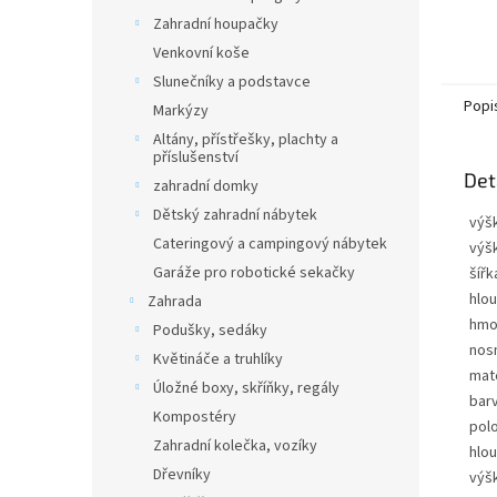
Zahradní houpačky
Venkovní koše
Slunečníky a podstavce
Popi
Markýzy
Altány, přístřešky, plachty a
příslušenství
Det
zahradní domky
Dětský zahradní nábytek
výš
Cateringový a campingový nábytek
výš
Garáže pro robotické sekačky
šířk
hlo
Zahrada
hmo
Podušky, sedáky
nos
Květináče a truhlíky
mate
Úložné boxy, skříňky, regály
bar
Kompostéry
pol
Zahradní kolečka, vozíky
hlo
Dřevníky
výš