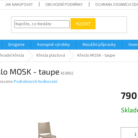
JAK NAKUPOVAT
OBCHODNÍ PODMÍNKY
OCHRANA OSOBNÍCH ÚD
HLEDAT
Drogerie
Konopné výrobky
Masážní přípravky
Vonn
hradní křesla
Křesla plastová
Křeslo MOSK - taupe
slo MOSK - taupe
410802
né
noceno
Podrobnosti hodnocení
ní
790
u
Měrná
Skla
cena:
ek.