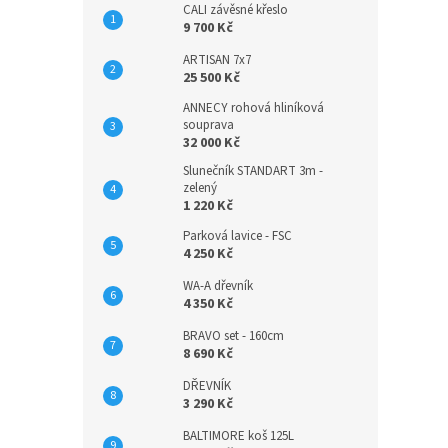
CALI závěsné křeslo
9 700 Kč
ARTISAN 7x7
25 500 Kč
ANNECY rohová hliníková
souprava
32 000 Kč
Slunečník STANDART 3m -
zelený
1 220 Kč
Parková lavice - FSC
4 250 Kč
WA-A dřevník
4 350 Kč
BRAVO set - 160cm
8 690 Kč
DŘEVNÍK
3 290 Kč
BALTIMORE koš 125L