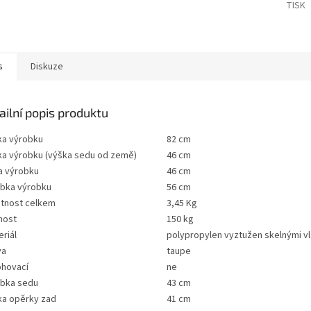
TISK
s
Diskuze
ailní popis produktu
ka výrobku
82 cm
ka výrobku (výška sedu od země)
46 cm
a výrobku
46 cm
ubka výrobku
56 cm
tnost celkem
3,45 Kg
nost
150 kg
riál
polypropylen vyztužen skelnými v
va
taupe
ohovací
ne
ubka sedu
43 cm
ka opěrky zad
41 cm