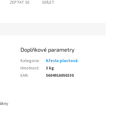
ZEPTAT SE
SDÍLET
Doplňkové parametry
Kategorie
:
Křesla plastová
Hmotnost
:
3 kg
EAN
:
5604916050330
lákny