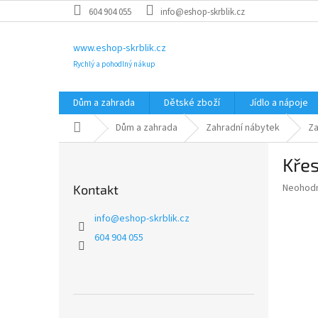
Přejít
604 904 055
info@eshop-skrblik.cz
na
obsah
www.eshop-skrblik.cz
Rychlý a pohodlný nákup
Dům a zahrada
Dětské zboží
Jídlo a nápoje
Domů
Dům a zahrada
Zahradní nábytek
Za
P
Kře
o
s
Průměr
Neohod
Kontakt
t
hodnoce
r
produkt
info
@
eshop-skrblik.cz
a
je
604 904 055
0,0
n
z
n
5
í
hvězdič
p
a
Přeskočit