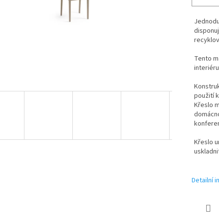
Jednoduc
disponuj
recyklov
Tento mat
interiéru
Konstruk
použití 
Křeslo m
domácnos
konferen
Křeslo u
uskladni
Detailní 