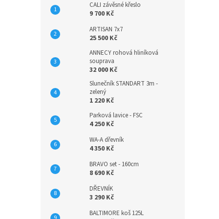
CALI závěsné křeslo
9 700 Kč
ARTISAN 7x7
25 500 Kč
ANNECY rohová hliníková
souprava
32 000 Kč
Slunečník STANDART 3m -
zelený
1 220 Kč
Parková lavice - FSC
4 250 Kč
WA-A dřevník
4 350 Kč
BRAVO set - 160cm
8 690 Kč
DŘEVNÍK
3 290 Kč
BALTIMORE koš 125L