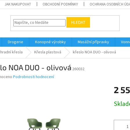
JAK NAKUPOVAT
OBCHODNÍ PODMÍNKY
OCHRANA OSOBNÍCH ÚD
HLEDAT
Drogerie
Konopné výrobky
Masážní přípravky
Vonn
hradní křesla
Křesla plastová
křeslo NOA DUO - olivová
lo NOA DUO - olivová
260032
né
noceno
Podrobnosti hodnocení
ní
2 5
u
Měrná
Skla
cena:
ek.