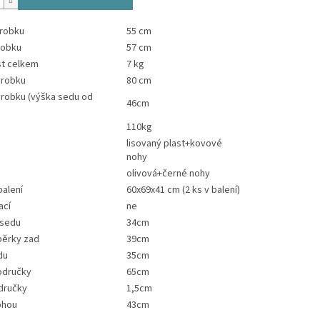
ýrobku
55 cm
robku
57 cm
t celkem
7 kg
ýrobku
80 cm
ýrobku (výška sedu od
46cm
110kg
lisovaný plast+kovové
nohy
olivová+černé nohy
alení
60x69x41 cm (2 ks v balení)
ací
ne
 sedu
34cm
pěrky zad
39cm
du
35cm
odručky
65cm
dručky
1,5cm
ohou
43cm