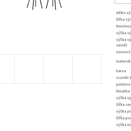
délka v
šířka vý
hmotnos
výška v
výška v
země)
nosnost
materiál
barva
rozměr b
polohov
hloubka
výška o
šířka se
výška p
šířka po
výška n