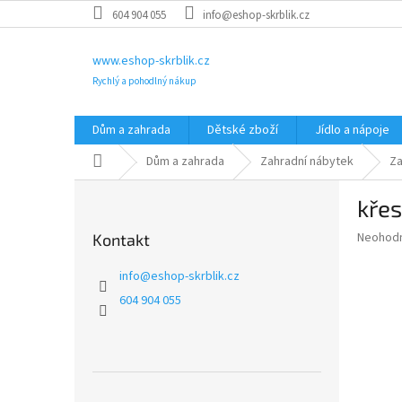
Přejít
604 904 055
info@eshop-skrblik.cz
na
obsah
www.eshop-skrblik.cz
Rychlý a pohodlný nákup
Dům a zahrada
Dětské zboží
Jídlo a nápoje
Domů
Dům a zahrada
Zahradní nábytek
Za
P
křes
o
s
Průměr
Neohod
Kontakt
t
hodnoce
r
produkt
info
@
eshop-skrblik.cz
a
je
604 904 055
0,0
n
z
n
5
í
hvězdič
p
a
Přeskočit