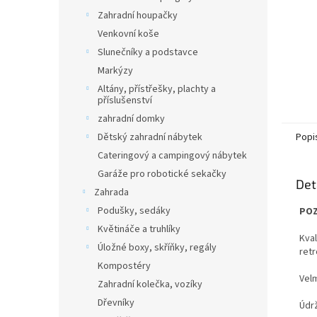
Zahradní houpačky
Venkovní koše
Slunečníky a podstavce
Markýzy
Altány, přístřešky, plachty a
příslušenství
zahradní domky
Dětský zahradní nábytek
Popi
Cateringový a campingový nábytek
Garáže pro robotické sekačky
Det
Zahrada
Podušky, sedáky
POZ
Květináče a truhlíky
Kval
Úložné boxy, skříňky, regály
retr
Kompostéry
Velm
Zahradní kolečka, vozíky
Dřevníky
Údr