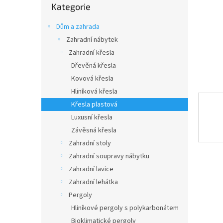
n
Kategorie
kategorie
e
l
Dům a zahrada
Zahradní nábytek
Zahradní křesla
Dřevěná křesla
Kovová křesla
Hliníková křesla
Křesla plastová
Luxusní křesla
Závěsná křesla
Zahradní stoly
Zahradní soupravy nábytku
Zahradní lavice
Zahradní lehátka
Pergoly
Hliníkové pergoly s polykarbonátem
Bioklimatické pergoly