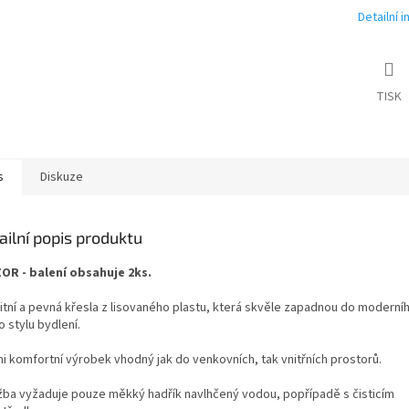
Detailní 
TISK
s
Diskuze
ailní popis produktu
OR - balení obsahuje 2ks.
itní a pevná křesla z lisovaného plastu, která skvěle zapadnou do moderní
o stylu bydlení.
i komfortní výrobek vhodný jak do venkovních, tak vnitřních prostorů.
žba vyžaduje pouze měkký hadřík navlhčený vodou, popřípadě s čisticím