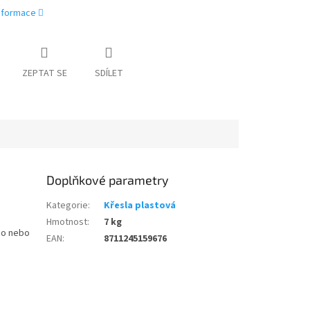
informace
ZEPTAT SE
SDÍLET
Doplňkové parametry
Kategorie
:
Křesla plastová
Hmotnost
:
7 kg
ho nebo
EAN
:
8711245159676