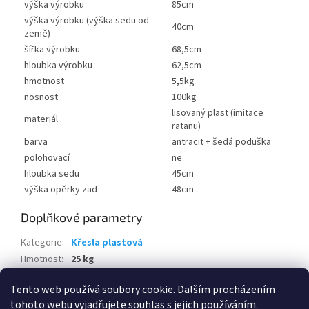
výška výrobku
85cm
výška výrobku (výška sedu od
40cm
země)
šířka výrobku
68,5cm
hloubka výrobku
62,5cm
hmotnost
5,5kg
nosnost
100kg
lisovaný plast (imitace
materiál
ratanu)
barva
antracit + šedá poduška
polohovací
ne
hloubka sedu
45cm
výška opěrky zad
48cm
Doplňkové parametry
Kategorie
:
Křesla plastová
Hmotnost
:
25 kg
EAN
:
8711245129334
Tento web používá soubory cookie. Dalším procházením
tohoto webu vyjadřujete souhlas s jejich používáním.