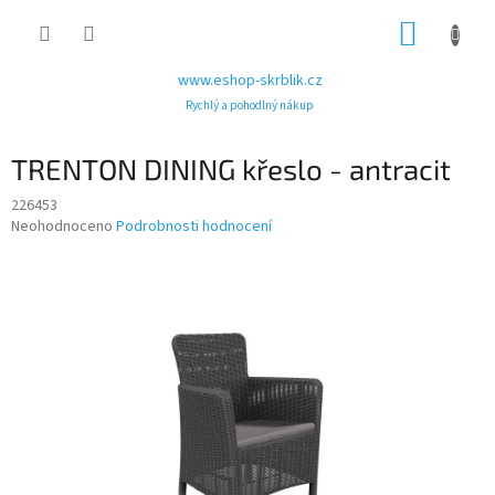
Přejít
NÁKUP
na
obsah
KOŠÍK
www.eshop-skrblik.cz
Rychlý a pohodlný nákup
TRENTON DINING křeslo - antracit
226453
Průměrné
Neohodnoceno
Podrobnosti hodnocení
hodnocení
produktu
je
0,0
z
5
hvězdiček.