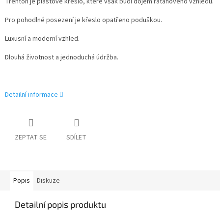
Trenton je plastové křeslo, které však budí dojem ratanového vzhledu.
Pro pohodlné posezení je křeslo opatřeno poduškou.
Luxusní a moderní vzhled.
Dlouhá životnost a jednoduchá údržba.
Detailní informace
ZEPTAT SE
SDÍLET
Popis
Diskuze
Detailní popis produktu