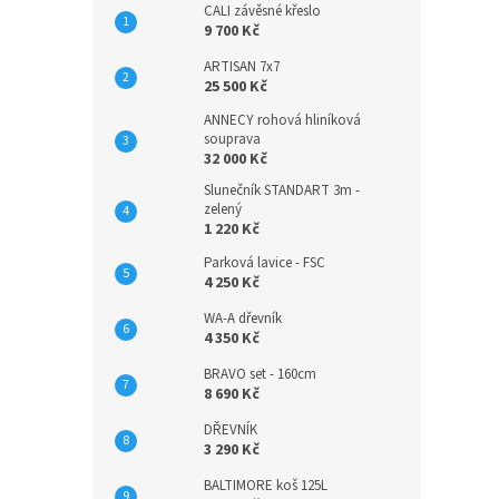
CALI závěsné křeslo
9 700 Kč
ARTISAN 7x7
25 500 Kč
ANNECY rohová hliníková
souprava
32 000 Kč
Slunečník STANDART 3m -
zelený
1 220 Kč
Parková lavice - FSC
4 250 Kč
WA-A dřevník
4 350 Kč
BRAVO set - 160cm
8 690 Kč
DŘEVNÍK
3 290 Kč
BALTIMORE koš 125L