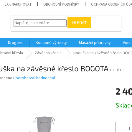
JAK NAKUPOVAT
OBCHODNÍ PODMÍNKY
OCHRANA OSOBNÍCH ÚD
HLEDAT
Drogerie
Konopné výrobky
Masážní přípravky
Vonn
hradní křesla
Závěsná křesla
poduška na závěsné křeslo BO
uška na závěsné křeslo BOGOTA
1080/3
né
noceno
Podrobnosti hodnocení
ní
2 4
u
Měrná
Skla
cena:
ek.