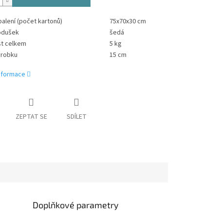
alení (počet kartonů)
75x70x30 cm
odušek
šedá
t celkem
5 kg
ýrobku
15 cm
informace
ZEPTAT SE
SDÍLET
Doplňkové parametry