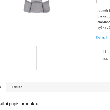
rozměr b
barva p
hmotnos
výška v
Detailní 
TISK
s
Diskuze
ailní popis produktu