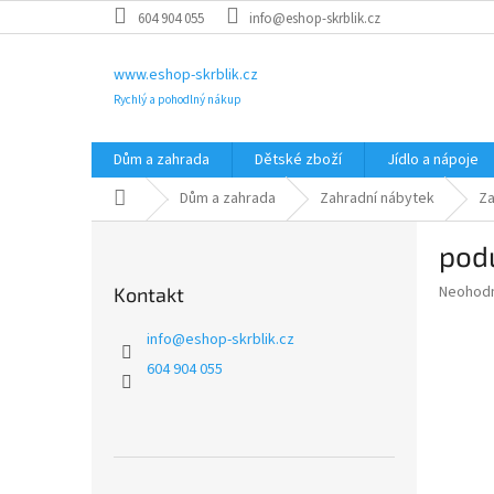
Přejít
604 904 055
info@eshop-skrblik.cz
na
obsah
www.eshop-skrblik.cz
Rychlý a pohodlný nákup
Dům a zahrada
Dětské zboží
Jídlo a nápoje
Domů
Dům a zahrada
Zahradní nábytek
Za
P
pod
o
s
Průměr
Neohod
Kontakt
t
hodnoce
r
produkt
info
@
eshop-skrblik.cz
a
je
604 904 055
0,0
n
z
n
5
í
hvězdič
p
a
Přeskočit