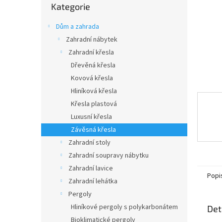
n
Kategorie
kategorie
e
l
Dům a zahrada
Zahradní nábytek
Zahradní křesla
Dřevěná křesla
Kovová křesla
Hliníková křesla
Křesla plastová
Luxusní křesla
Závěsná křesla
Zahradní stoly
Zahradní soupravy nábytku
Zahradní lavice
Popi
Zahradní lehátka
Pergoly
Hliníkové pergoly s polykarbonátem
Det
Bioklimatické pergoly